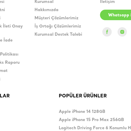
esi
Kurumsal
İletişim
tni
Hakkımızda
Whatsapp i
i
Müşteri Çözümlerimiz
k İleti Onay
İş Ortağı Çözümlerimiz
Kurumsal Destek Talebi
e İade
Politikası
eks Raporu
imat
k
LAR
POPÜLER ÜRÜNLER
Apple iPhone 14 128GB
Apple iPhone 15 Pro Max 256GB
Logitech Driving Force 6 Konumlu 