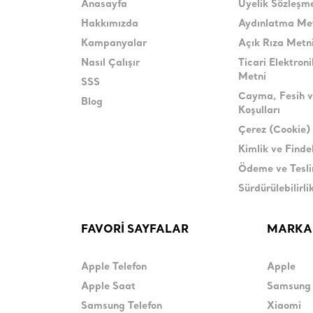
Anasayfa
Üyelik Sözleşm
Hakkımızda
Aydınlatma Me
Kampanyalar
Açık Rıza Metn
Nasıl Çalışır
Ticari Elektroni
Metni
SSS
Cayma, Fesih v
Blog
Koşulları
Çerez (Cookie) 
Kimlik ve Find
Ödeme ve Tesl
Sürdürülebilirli
FAVORİ SAYFALAR
MARKA
Apple Telefon
Apple
Apple Saat
Samsung
Samsung Telefon
Xiaomi