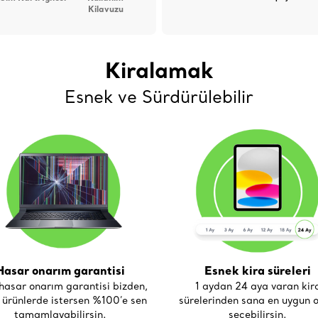
Kilavuzu
Kiralamak
Esnek ve Sürdürülebilir
Hasar onarım garantisi
Esnek kira süreleri
asar onarım garantisi bizden,
1 aydan 24 aya varan kir
i ürünlerde istersen %100’e sen
sürelerinden sana en uygun o
tamamlayabilirsin.
seçebilirsin.