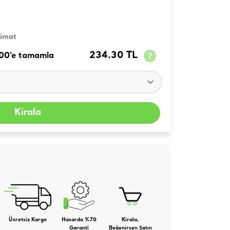
limat
234.30 TL
100'e tamamla
Kirala
Ücretsiz Kargo
Hasarda %70
Kirala,
Garanti
Beğenirsen Satın