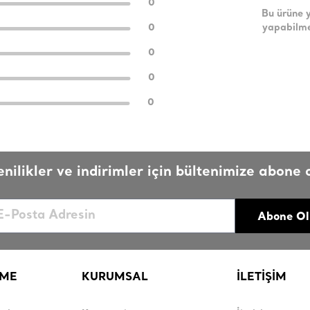
0
Bu ürüne 
0
yapabilme
0
0
0
enilikler ve indirimler için bültenimize abone o
Abone Ol
RME
KURUMSAL
İLETİŞİM