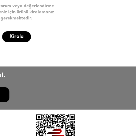
yorum veya değerlendirme
niz için ürünü kiralamanız
gerekmektedir.
Kirala
l.