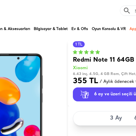
on & Aksesuarları
Bilgisayar & Tablet
Ev & Ofis
Oyun Konsolu & VR
App
1 TL
Redmi Note 11 64GB
Xiaomi
6.43 inç, 4.5G, 4 GB Ram, Çift Ha
355 TL
/ Aylık ödenecek 
6 ay ve üzeri seçili 
3 Ay