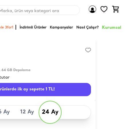
Marka, ürün veya kategori ara
Kurumsal
le 3for1
İndirimli Ürünler
Kampanyalar
Nasıl Çalışır?
t, 64 GB Depolama
tutar
ürünlerde ilk ay sepette 1 TL!
24 Ay
6 Ay
12 Ay