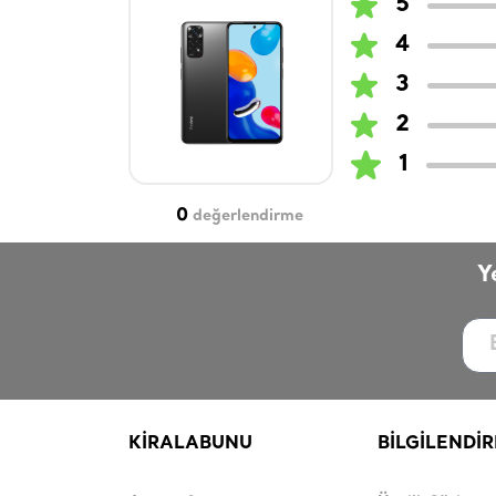
5
4
3
2
1
0
değerlendirme
Y
KİRALABUNU
BİLGİLENDİ