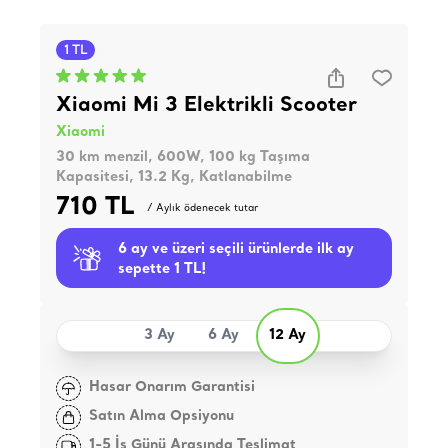
1 TL
Xiaomi Mi 3 Elektrikli Scooter
Xiaomi
30 km menzil, 600W, 100 kg Taşıma
Kapasitesi, 13.2 Kg, Katlanabilme
710 TL
/ Aylık ödenecek tutar
6 ay ve üzeri seçili ürünlerde ilk ay
sepette 1 TL!
3 Ay
6 Ay
12 Ay
Hasar Onarım Garantisi
Satın Alma Opsiyonu
1-5 İş Günü Arasında Teslimat