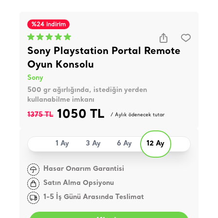
%24 indirim
Sony Playstation Portal Remote
Oyun Konsolu
Sony
500 gr ağırlığında, istediğin yerden
kullanabilme imkanı
1050 TL
1375 TL
/ Aylık ödenecek tutar
1 Ay
3 Ay
6 Ay
12 Ay
Hasar Onarım Garantisi
Satın Alma Opsiyonu
1-5 İş Günü Arasında Teslimat