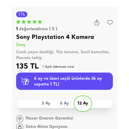
1 TL
1
değerlendirme ( 5 )
Sony Playstation 4 Kamera
Sony
Canlı yayın özelliği, Yüz tanıma, Sesli komutlar,
Hassas takip
135 TL
/ Aylık ödenecek tutar
6 ay ve üzeri seçili ürünlerde ilk ay
sepette 1 TL!
3 Ay
6 Ay
12 Ay
Hasar Onarım Garantisi
Satın Alma Opsiyonu