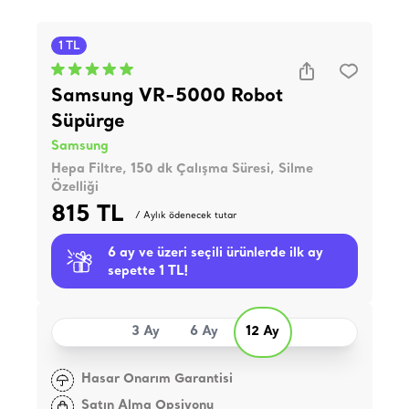
1 TL
Samsung VR-5000 Robot
Süpürge
Samsung
Hepa Filtre, 150 dk Çalışma Süresi, Silme
Özelliği
815 TL
/ Aylık ödenecek tutar
6 ay ve üzeri seçili ürünlerde ilk ay
sepette 1 TL!
3 Ay
6 Ay
12 Ay
Hasar Onarım Garantisi
Satın Alma Opsiyonu