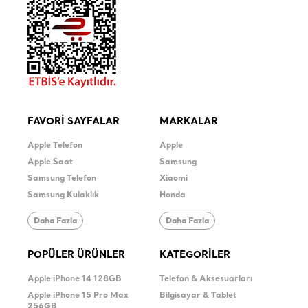
FAVORİ SAYFALAR
MARKALAR
Apple Telefon
Apple
Apple Saat
Samsung
Samsung Telefon
Xiaomi
Samsung Kulaklık
Honda
Daha Fazla
Daha Fazla
POPÜLER ÜRÜNLER
KATEGORİLER
Apple iPhone 14 128GB
Telefon & Aksesuarları
Apple iPhone 15 Pro Max
Bilgisayar & Tablet
256GB