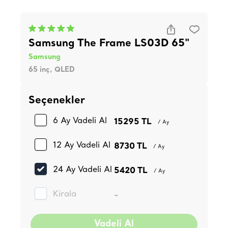
Samsung The Frame LS03D 65"
Samsung
65 inç, QLED
Seçenekler
6 Ay Vadeli Al
15295 TL
/ Ay
12 Ay Vadeli Al
8730 TL
/ Ay
24 Ay Vadeli Al
5420 TL
/ Ay
Kirala
-
Vadeli Al