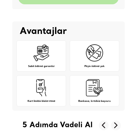
Avantajlar
Sabit ödeme garantisi
Peşin ödeme yok
Kart limitini bloke etme
Bankasız, kredisiz başvuru
5 Adımda Vadeli Al