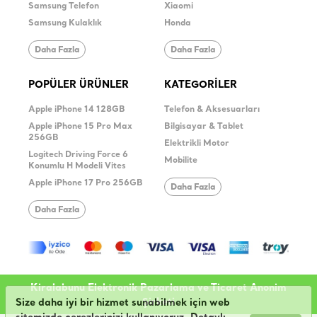
Samsung Telefon
Xiaomi
Samsung Kulaklık
Honda
Daha Fazla
Daha Fazla
POPÜLER ÜRÜNLER
KATEGORİLER
Apple iPhone 14 128GB
Telefon & Aksesuarları
Apple iPhone 15 Pro Max
Bilgisayar & Tablet
256GB
Elektrikli Motor
Logitech Driving Force 6
Mobilite
Konumlu H Modeli Vites
Apple iPhone 17 Pro 256GB
Daha Fazla
Daha Fazla
Kiralabunu Elektronik Pazarlama ve Ticaret Anonim
Şirketi
Size daha iyi bir hizmet sunabilmek için web