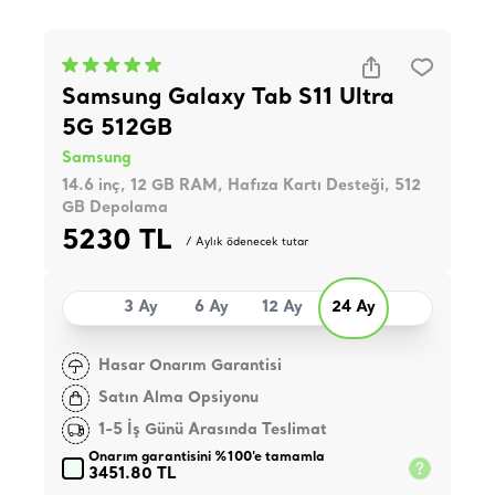
Samsung Galaxy Tab S11 Ultra
5G 512GB
Samsung
14.6 inç, 12 GB RAM, Hafıza Kartı Desteği, 512
GB Depolama
5230 TL
/ Aylık ödenecek tutar
3 Ay
6 Ay
12 Ay
24 Ay
Hasar Onarım Garantisi
Satın Alma Opsiyonu
1-5 İş Günü Arasında Teslimat
Onarım garantisini %100'e tamamla
3451.80 TL