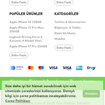
Daha Fazla
Daha Fazla
POPÜLER ÜRÜNLER
KATEGORİLER
Apple iPhone 14 128GB
Telefon & Aksesuarları
Apple iPhone 15 Pro Max
Bilgisayar & Tablet
256GB
Elektrikli Motor
Logitech Driving Force 6
Mobilite
Konumlu H Modeli Vites
Apple iPhone 17 Pro 256GB
Daha Fazla
Daha Fazla
Kiralabunu Elektronik Pazarlama ve Ticaret Anonim
Şirketi
Size daha iyi bir hizmet sunabilmek için web
sitemizde çerezlerinizi kullanıyoruz. Detaylı
Anladım
bilgi için çerez politikamızı inceleyebilirsiniz.
Gizlilik Politikası
Çerez Politikası
Kiralabunu.com © 2026 Tüm Hakları Saklıdır