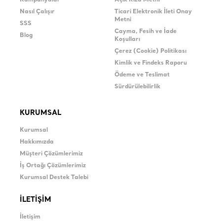
Kampanyalar
Açık Rıza Metni
Nasıl Çalışır
Ticari Elektronik İleti Onay
Metni
SSS
Cayma, Fesih ve İade
Blog
Koşulları
Çerez (Cookie) Politikası
Kimlik ve Findeks Raporu
Ödeme ve Teslimat
Sürdürülebilirlik
KURUMSAL
Kurumsal
Hakkımızda
Müşteri Çözümlerimiz
İş Ortağı Çözümlerimiz
Kurumsal Destek Talebi
İLETİŞİM
İletişim