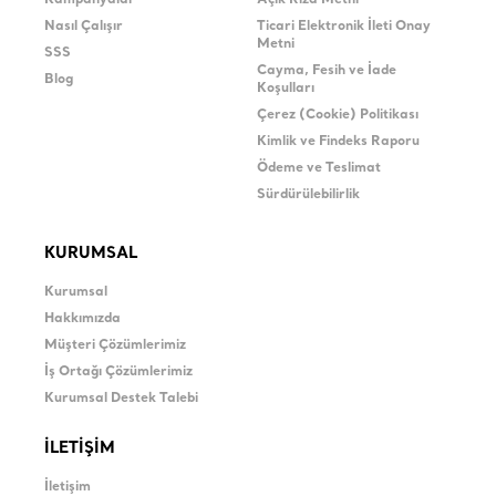
Kampanyalar
Açık Rıza Metni
Nasıl Çalışır
Ticari Elektronik İleti Onay
Metni
SSS
Cayma, Fesih ve İade
Blog
Koşulları
Çerez (Cookie) Politikası
Kimlik ve Findeks Raporu
Ödeme ve Teslimat
Sürdürülebilirlik
KURUMSAL
Kurumsal
Hakkımızda
Müşteri Çözümlerimiz
İş Ortağı Çözümlerimiz
Kurumsal Destek Talebi
İLETİŞİM
İletişim