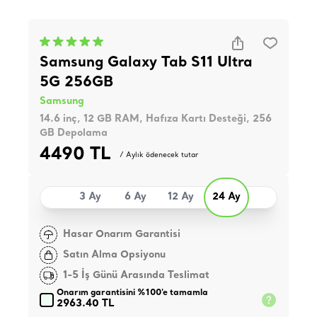
Samsung Galaxy Tab S11 Ultra
5G 256GB
Samsung
14.6 inç, 12 GB RAM, Hafıza Kartı Desteği, 256
GB Depolama
4490 TL
/ Aylık ödenecek tutar
3 Ay
6 Ay
12 Ay
24 Ay
Hasar Onarım Garantisi
Satın Alma Opsiyonu
1-5 İş Günü Arasında Teslimat
Onarım garantisini %100'e tamamla
2963.40 TL