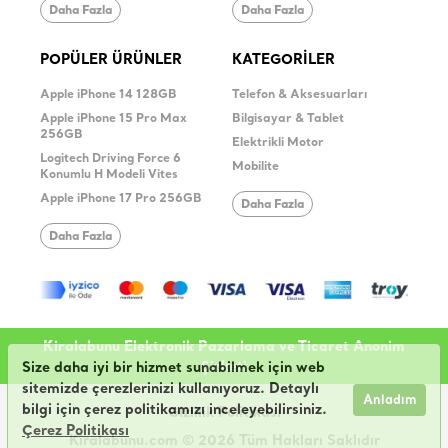
Daha Fazla
Daha Fazla
POPÜLER ÜRÜNLER
KATEGORİLER
Apple iPhone 14 128GB
Telefon & Aksesuarları
Apple iPhone 15 Pro Max
Bilgisayar & Tablet
256GB
Elektrikli Motor
Logitech Driving Force 6
Mobilite
Konumlu H Modeli Vites
Apple iPhone 17 Pro 256GB
Daha Fazla
Daha Fazla
Kiralabunu Elektronik Pazarlama ve Ticaret Anonim
Şirketi
Size daha iyi bir hizmet sunabilmek için web
sitemizde çerezlerinizi kullanıyoruz. Detaylı
Anladım
bilgi için çerez politikamızı inceleyebilirsiniz.
Gizlilik Politikası
Çerez Politikası
Kiralabunu.com © 2026 Tüm Hakları Saklıdır