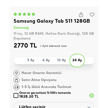
Samsung Galaxy Tab S11 128GB
Samsung
11 inç, 12 GB RAM, Hafıza Kartı Desteği, 128 GB
Depolama
2770 TL
/ Aylık ödenecek tutar
3 Ay
6 Ay
12 Ay
24 Ay
Hasar Onarım Garantisi
Satın Alma Opsiyonu
1-5 İş Günü Arasında Teslimat
Onarım garantisini %100'e tamamla
1828.20 TL