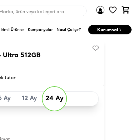
Marka, ürün veya kategori ara
Kurumsal
dirimli Ürünler
Kampanyalar
Nasıl Çalışır?
 Ultra 512GB
ek tutar
24 Ay
6 Ay
12 Ay
limat