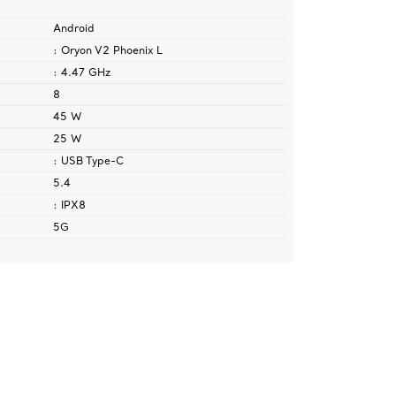
Android
: Oryon V2 Phoenix L
: 4.47 GHz
8
45 W
25 W
: USB Type-C
5.4
: IPX8
5G