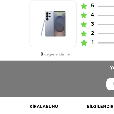
5
4
3
2
1
0
değerlendirme
Y
KİRALABUNU
BİLGİLENDİ