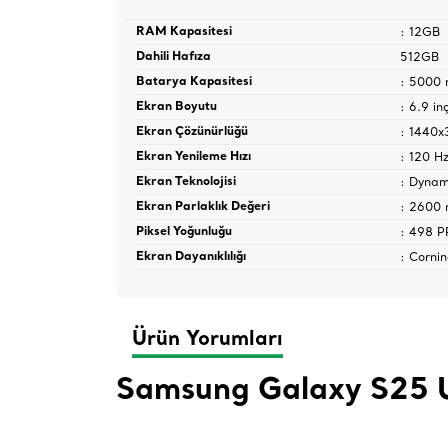
: 12GB
RAM Kapasitesi
512GB
Dahili Hafıza
: 5000
Batarya Kapasitesi
: 6.9 in
Ekran Boyutu
: 1440x
Ekran Çözünürlüğü
: 120 H
Ekran Yenileme Hızı
: Dyna
Ekran Teknolojisi
: 2600 n
Ekran Parlaklık Değeri
: 498 P
Piksel Yoğunluğu
: Corni
Ekran Dayanıklılığı
Ürün Yorumları
Samsung Galaxy S25 