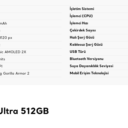
İşletim Sistemi
İşlemci (CPU)
 mAh
İşlemci Hızı
ç
Çekirdek Sayısı
3120 px
Hızlı Şarj Gücü
z
Kablosuz Şarj Gücü
mic AMOLED 2X
USB Türü
its
Bluetooth Versiyonu
PI
Suya Dayanıklılık Seviyesi
ng Gorilla Armor 2
Mobil Erişim Teknolojisi
Ultra 512GB