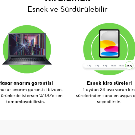
Esnek ve Sürdürülebilir
Hasar onarım garantisi
Esnek kira süreleri
asar onarım garantisi bizden,
1 aydan 24 aya varan kir
i ürünlerde istersen %100’e sen
sürelerinden sana en uygun o
tamamlayabilirsin.
seçebilirsin.