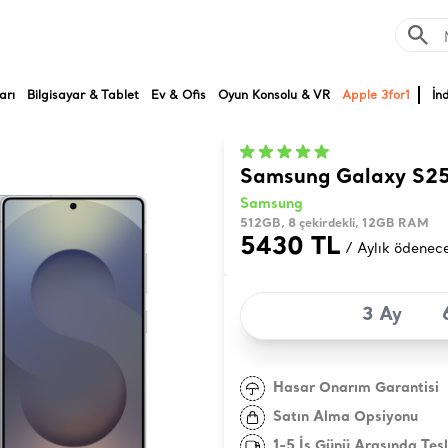
arı
Bilgisayar & Tablet
Ev & Ofis
Oyun Konsolu & VR
Apple 3for1
İn
Samsung Galaxy S25
Samsung
512GB, 8 çekirdekli, 12GB RAM
5430 TL
/ Aylık ödenec
3 Ay
Hasar Onarım Garantisi
Satın Alma Opsiyonu
1-5 İş Günü Arasında Tes