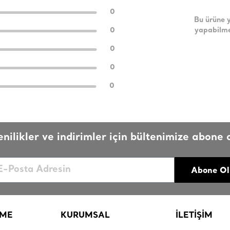
0
Bu ürüne 
0
yapabilme
0
0
0
enilikler ve indirimler için bültenimize abone o
Abone Ol
RME
KURUMSAL
İLETİŞİM