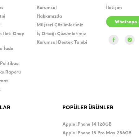
esi
Kurumsal
İletişim
tni
Hakkımızda
Whatsapp i
i
Müşteri Çözümlerimiz
k İleti Onay
İş Ortağı Çözümlerimiz
Kurumsal Destek Talebi
e İade
Politikası
eks Raporu
imat
k
LAR
POPÜLER ÜRÜNLER
Apple iPhone 14 128GB
Apple iPhone 15 Pro Max 256GB