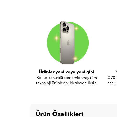
Ürünler yeni veya yeni gibi
Kalite kontrolü tamamlanmış tüm
%70 h
teknoloji ürünlerini kiralayabilirsin.
seçil
Ürün Özellikleri