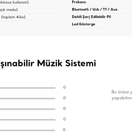
ablosuz kullanım)
Frekans
ışık modu)
Bluetooth / Usb / Tf / Aux
 (toplam 40w)
Dahili Şarj Edilebilir Pil
Led Gösterge
nabilir Müzik Sistemi
0
Bu ürüne 
0
yapabilme
0
0
0