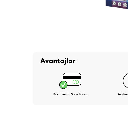
Avantajlar
Kart Limitin Sana Kalsın
Yenile