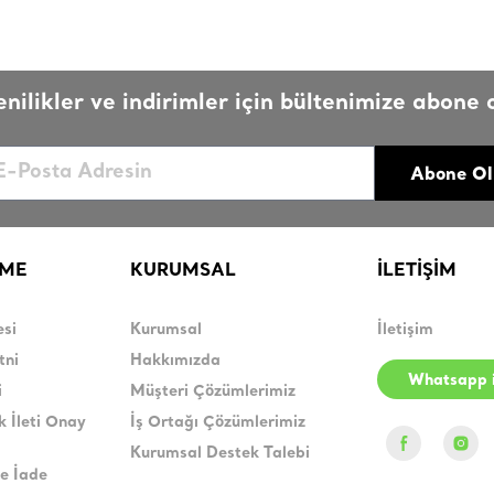
enilikler ve indirimler için bültenimize abone o
Abone Ol
RME
KURUMSAL
İLETİŞİM
esi
Kurumsal
İletişim
tni
Hakkımızda
Whatsapp i
i
Müşteri Çözümlerimiz
k İleti Onay
İş Ortağı Çözümlerimiz
Kurumsal Destek Talebi
e İade