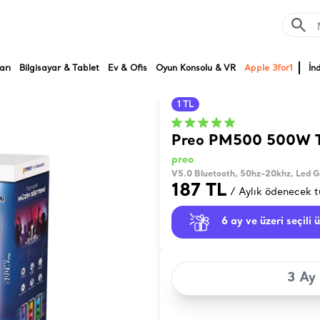
arı
Bilgisayar & Tablet
Ev & Ofis
Oyun Konsolu & VR
Apple 3for1
İn
1 TL
Preo PM500 500W Ta
preo
V5.0 Bluetooth, 50hz-20khz, Led 
187 TL
/ Aylık ödenecek t
6 ay ve üzeri seçili 
3 Ay