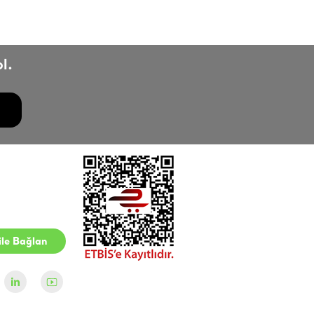
l.
le Bağlan