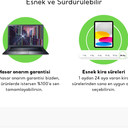
Esnek ve Sürdürülebilir
Hasar onarım garantisi
Esnek kira süreleri
asar onarım garantisi bizden,
1 aydan 24 aya varan kir
i ürünlerde istersen %100’e sen
sürelerinden sana en uygun o
tamamlayabilirsin.
seçebilirsin.