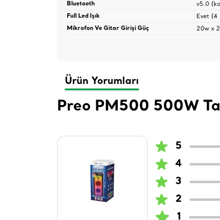
v5.0 (k
Bluetooth
Evet (4 
Full Led Işık
20w x 2
Mikrofon Ve Gitar Girişi Güç
Ürün Yorumları
Preo PM500 500W Taşı
5
4
3
2
1