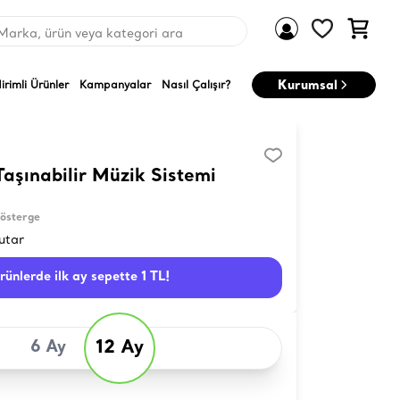
Marka, ürün veya kategori ara
Kurumsal
dirimli Ürünler
Kampanyalar
Nasıl Çalışır?
şınabilir Müzik Sistemi
Gösterge
utar
ürünlerde ilk ay sepette 1 TL!
12 Ay
6 Ay