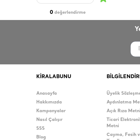
0
değerlendirme
Y
KİRALABUNU
BİLGİLENDİ
Anasayfa
Üyelik Sözleşm
Hakkımızda
Aydınlatma Me
Kampanyalar
Açık Rıza Metn
Nasıl Çalışır
Ticari Elektroni
Metni
SSS
Cayma, Fesih v
Blog