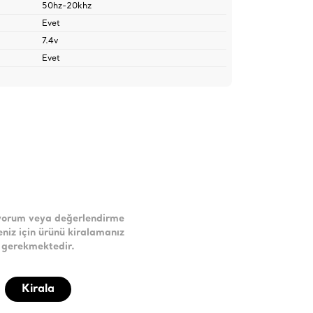
50hz-20khz
Evet
7.4v
Evet
yorum veya değerlendirme
niz için ürünü kiralamanız
gerekmektedir.
Kirala