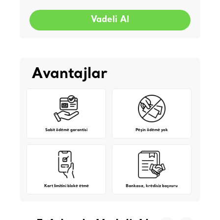
Vadeli Al
Avantajlar
Sabit ödeme garantisi
Peşin ödeme yok
Kart limitini bloke etme
Bankasız, kredisiz başvuru