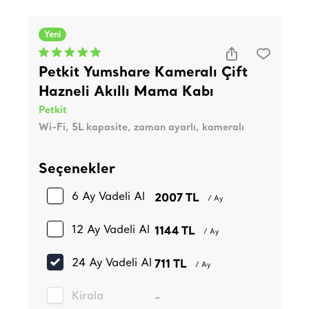
Yeni
Petkit Yumshare Kameralı Çift
Hazneli Akıllı Mama Kabı
Petkit
Wi-Fi, 5L kapasite, zaman ayarlı, kameralı
Seçenekler
6 Ay Vadeli Al
2007 TL
/ Ay
12 Ay Vadeli Al
1144 TL
/ Ay
24 Ay Vadeli Al
711 TL
/ Ay
Kirala
-