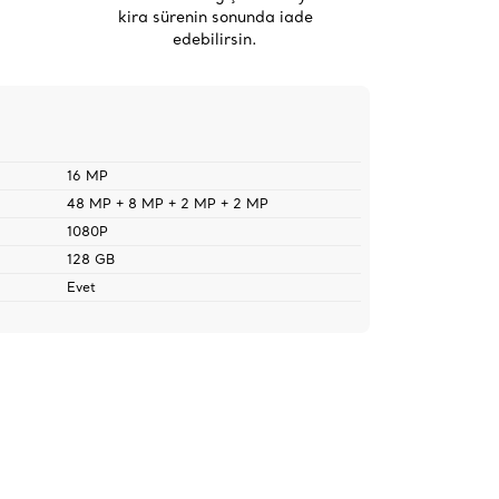
kira sürenin sonunda iade
edebilirsin.
16 MP
48 MP + 8 MP + 2 MP + 2 MP
1080P
128 GB
Evet