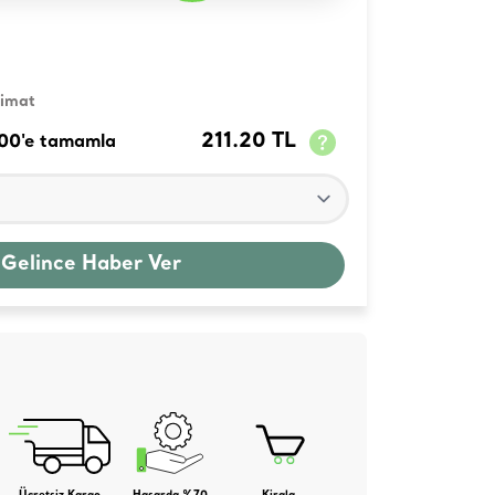
limat
211.20 TL
100'e tamamla
 Gelince Haber Ver