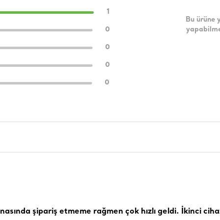
1
Bu ürüne 
0
yapabilme
0
0
0
asında şipariş etmeme rağmen çok hızlı geldi. İkinci cih