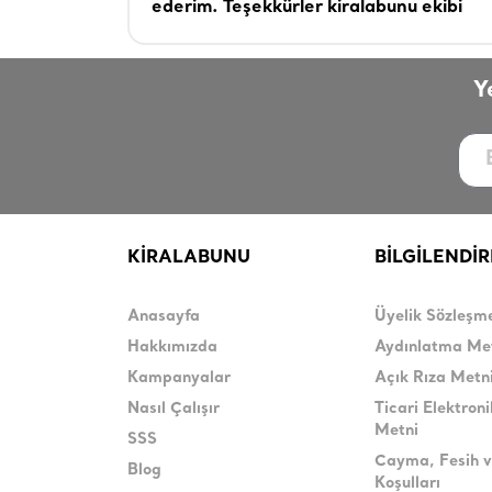
ederim. Teşekkürler kiralabunu ekibi
Y
KİRALABUNU
BİLGİLENDİ
Anasayfa
Üyelik Sözleşm
Hakkımızda
Aydınlatma Me
Kampanyalar
Açık Rıza Metn
Nasıl Çalışır
Ticari Elektroni
Metni
SSS
Cayma, Fesih v
Blog
Koşulları