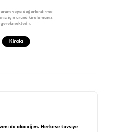
yorum veya değerlendirme
niz için ürünü kiralamanız
gerekmektedir.
Kirala
azımı da alacağım. Herkese tavsiye