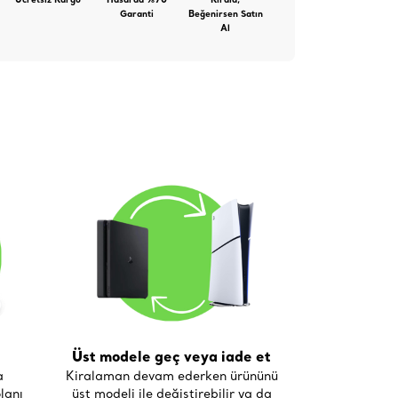
Ücretsiz Kargo
Hasarda %70
Kirala,
Garanti
Beğenirsen Satın
Al
Üst modele geç veya iade et
a
Kiralaman devam ederken ürününü
lanı
üst modeli ile değiştirebilir ya da