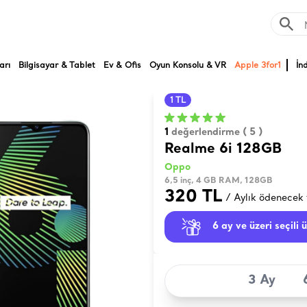
arı
Bilgisayar & Tablet
Ev & Ofis
Oyun Konsolu & VR
Apple 3for1
İn
1 TL
1
değerlendirme ( 5 )
Realme 6i 128GB
Oppo
6,5 inç, 4 GB RAM, 128GB
320 TL
/ Aylık ödenecek 
6 ay ve üzeri seçili 
3 Ay