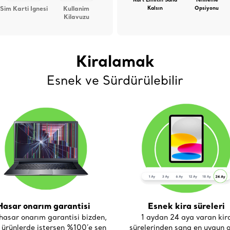
Kart Limitin Sana
Yenileme
Sim Karti Ignesi
Kullanim
Kalsın
Opsiyonu
Kilavuzu
Kiralamak
Esnek ve Sürdürülebilir
Hasar onarım garantisi
Esnek kira süreleri
asar onarım garantisi bizden,
1 aydan 24 aya varan kir
i ürünlerde istersen %100’e sen
sürelerinden sana en uygun o