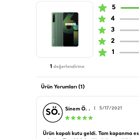
5
4
3
2
1
1
değerlendirme
Ürün Yorumları (1)
|
5/17/2021
Sinem Ö. .
SÖ.
Ürün kapalı kutu geldi. Tam kapanma esn