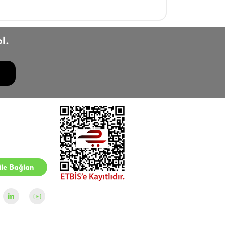
l.
le Bağlan