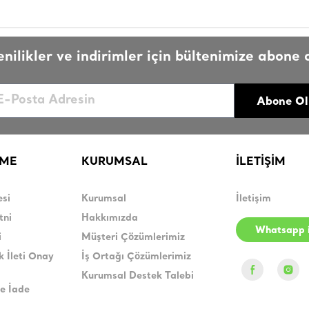
enilikler ve indirimler için bültenimize abone o
Abone Ol
RME
KURUMSAL
İLETİŞİM
esi
Kurumsal
İletişim
tni
Hakkımızda
Whatsapp i
i
Müşteri Çözümlerimiz
k İleti Onay
İş Ortağı Çözümlerimiz
Kurumsal Destek Talebi
e İade