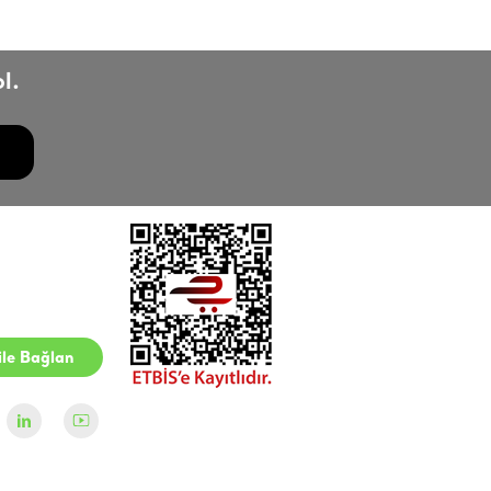
l.
le Bağlan