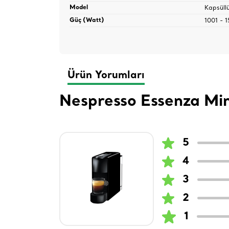
Kapsüll
Model
1001 - 
Güç (Watt)
Ürün Yorumları
Nespresso Essenza Mi
5
4
3
2
1