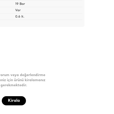
19 Bar
Var
0.6 lt.
yorum veya değerlendirme
niz için ürünü kiralamanız
gerekmektedir.
Kirala