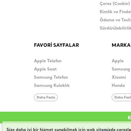
Çerez (Cookie) 
Kimlik ve Find
Ödeme ve Tesl
Sürdürülebilirli
FAVORİ SAYFALAR
MARKA
Apple Telefon
Apple
Apple Saat
Samsung
Samsung Telefon
Xiaomi
Samsung Kulaklık
Honda
Daha Fazla
Daha Faz
K
Size daha iyi bir hizmet sunabilmek için web sitemizde çerezlerin