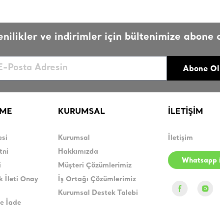
enilikler ve indirimler için bültenimize abone o
Abone Ol
RME
KURUMSAL
İLETİŞİM
esi
Kurumsal
İletişim
tni
Hakkımızda
Whatsapp i
i
Müşteri Çözümlerimiz
k İleti Onay
İş Ortağı Çözümlerimiz
Kurumsal Destek Talebi
e İade