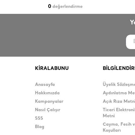
0
değerlendirme
Y
KİRALABUNU
BİLGİLENDİ
Anasayfa
Üyelik Sözleşm
Hakkımızda
Aydınlatma Me
Kampanyalar
Açık Rıza Metn
Nasıl Çalışır
Ticari Elektroni
Metni
SSS
Cayma, Fesih v
Blog
Koşulları