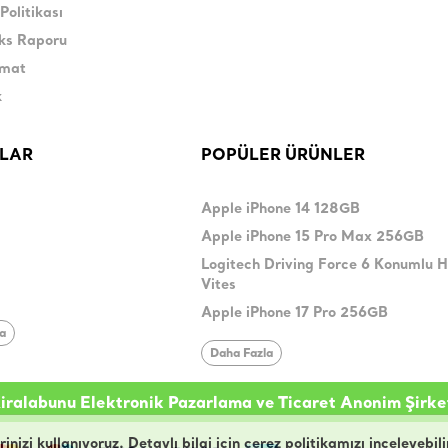
Politikası
eks Raporu
imat
k
LAR
POPÜLER ÜRÜNLER
Apple iPhone 14 128GB
Apple iPhone 15 Pro Max 256GB
Logitech Driving Force 6 Konumlu 
Vites
Apple iPhone 17 Pro 256GB
la
Daha Fazla
iralabunu Elektronik Pazarlama ve Ticaret Anonim Şirke
izi kullanıyoruz. Detaylı bilgi için çerez politikamızı inceleyebili