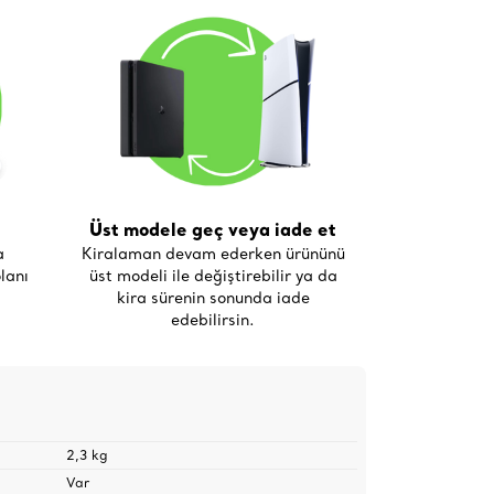
Üst modele geç veya iade et
a
Kiralaman devam ederken ürününü
lanı
üst modeli ile değiştirebilir ya da
kira sürenin sonunda iade
edebilirsin.
2,3 kg
Var