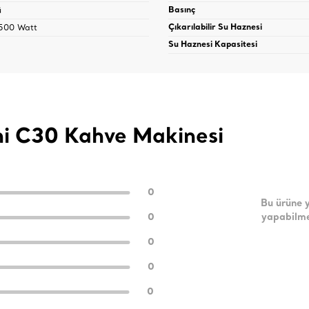
ü
Basınç
1500 Watt
Çıkarılabilir Su Haznesi
Su Haznesi Kapasitesi
ni C30 Kahve Makinesi
0
Bu ürüne 
0
yapabilme
0
0
0