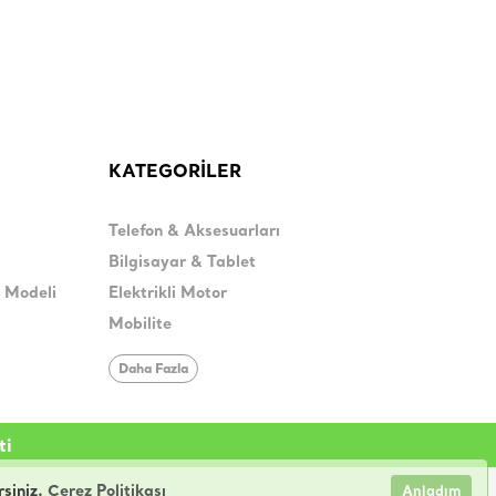
KATEGORİLER
Telefon & Aksesuarları
Bilgisayar & Tablet
H Modeli
Elektrikli Motor
Mobilite
Daha Fazla
ti
rsiniz.
Çerez Politikası
Anladım