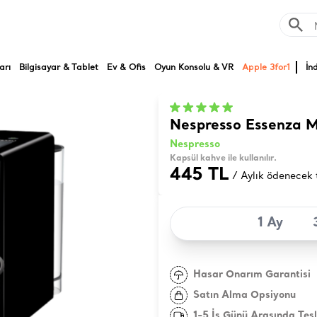
arı
Bilgisayar & Tablet
Ev & Ofis
Oyun Konsolu & VR
Apple 3for1
İn
Nespresso Essenza 
Nespresso
Kapsül kahve ile kullanılır.
445 TL
/ Aylık ödenecek 
1 Ay
Hasar Onarım Garantisi
Satın Alma Opsiyonu
1-5 İş Günü Arasında Tes