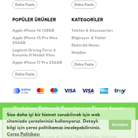
Daha Fazla
Daha Fazla
POPÜLER ÜRÜNLER
KATEGORİLER
Apple iPhone 14 128GB
Telefon & Aksesuarları
Apple iPhone 15 Pro Max
Bilgisayar & Tablet
256GB
Elektrikli Motor
Logitech Driving Force 6
Mobilite
Konumlu H Modeli Vites
Apple iPhone 17 Pro 256GB
Daha Fazla
Daha Fazla
Kiralabunu Elektronik Pazarlama ve Ticaret Anonim
Şirketi
Size daha iyi bir hizmet sunabilmek için web
sitemizde çerezlerinizi kullanıyoruz. Detaylı
Anladım
bilgi için çerez politikamızı inceleyebilirsiniz.
Gizlilik Politikası
Çerez Politikası
Kiralabunu.com © 2026 Tüm Hakları Saklıdır