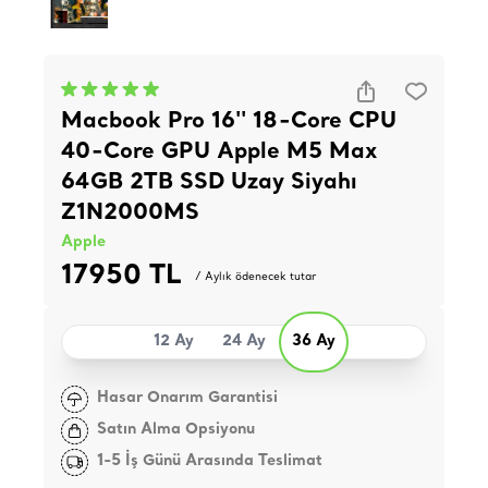
Macbook Pro 16'' 18-Core CPU
40-Core GPU Apple M5 Max
64GB 2TB SSD Uzay Siyahı
Z1N2000MS
Apple
17950 TL
/ Aylık ödenecek tutar
12 Ay
24 Ay
36 Ay
Hasar Onarım Garantisi
Satın Alma Opsiyonu
1-5 İş Günü Arasında Teslimat