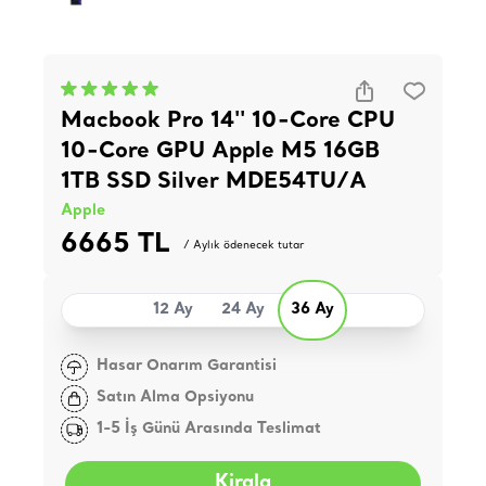
Macbook Pro 14'' 10-Core CPU
10-Core GPU Apple M5 16GB
1TB SSD Silver MDE54TU/A
Apple
6665 TL
/ Aylık ödenecek tutar
12 Ay
24 Ay
36 Ay
Hasar Onarım Garantisi
Satın Alma Opsiyonu
1-5 İş Günü Arasında Teslimat
Kirala