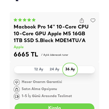
Macbook Pro 14'' 10-Core CPU
10-Core GPU Apple M5 16GB
1TB SSD S.Black MDE14TU/A
Apple
6665 TL
/ Aylık ödenecek tutar
12 Ay
24 Ay
36 Ay
Hasar Onarım Garantisi
Satın Alma Opsiyonu
1-5 İş Günü Arasında Teslimat
Kirala