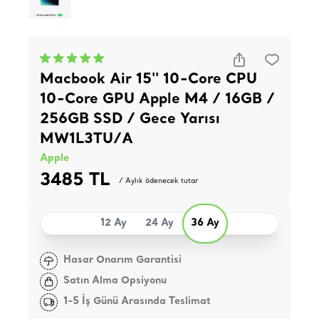
Macbook Air 15'' 10-Core CPU
10-Core GPU Apple M4 / 16GB /
256GB SSD / Gece Yarısı
MW1L3TU/A
Apple
3485 TL
/ Aylık ödenecek tutar
12 Ay
24 Ay
36 Ay
Hasar Onarım Garantisi
Satın Alma Opsiyonu
1-5 İş Günü Arasında Teslimat