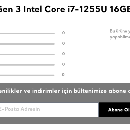
Gen 3 Intel Core i7-1255U 16G
Bu ürüne 
0
yapabilme
0
0
0
0
enilikler ve indirimler için bültenimize abone o
Abone Ol