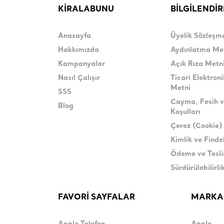
KİRALABUNU
BİLGİLENDİ
Anasayfa
Üyelik Sözleşm
Hakkımızda
Aydınlatma Me
Kampanyalar
Açık Rıza Metn
Nasıl Çalışır
Ticari Elektroni
Metni
SSS
Cayma, Fesih v
Blog
Koşulları
Çerez (Cookie) 
Kimlik ve Find
Ödeme ve Tesl
Sürdürülebilirli
FAVORİ SAYFALAR
MARKA