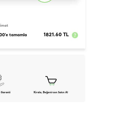
limat
1821.60 TL
100'e tamamla
 Garanti
Kirala, Beğenirsen Satın Al