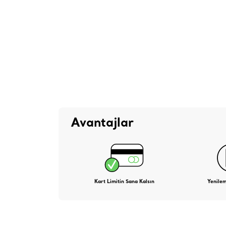
Avantajlar
Kart Limitin Sana Kalsın
Yenile