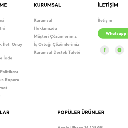
RME
KURUMSAL
İLETİŞİM
esi
Kurumsal
İletişim
tni
Hakkımızda
Whatsapp i
i
Müşteri Çözümlerimiz
k İleti Onay
İş Ortağı Çözümlerimiz
Kurumsal Destek Talebi
e İade
Politikası
eks Raporu
imat
k
LAR
POPÜLER ÜRÜNLER