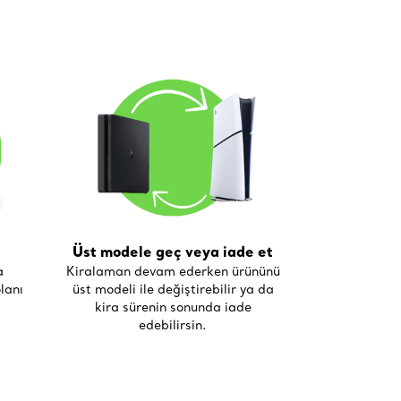
Üst modele geç veya iade et
a
Kiralaman devam ederken ürününü
lanı
üst modeli ile değiştirebilir ya da
kira sürenin sonunda iade
edebilirsin.