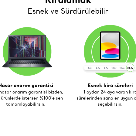
Kiralamak
Esnek ve Sürdürülebilir
Hasar onarım garantisi
Esnek kira süreleri
asar onarım garantisi bizden,
1 aydan 24 aya varan kir
i ürünlerde istersen %100’e sen
sürelerinden sana en uygun o
tamamlayabilirsin.
seçebilirsin.