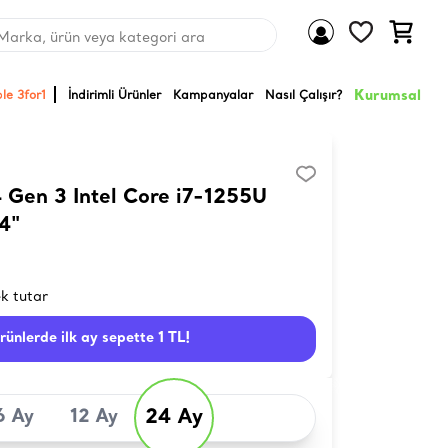
Marka, ürün veya kategori ara
Kurumsal
le 3for1
İndirimli Ürünler
Kampanyalar
Nasıl Çalışır?
 Gen 3 Intel Core i7-1255U
4"
k tutar
ürünlerde ilk ay sepette 1 TL!
24 Ay
6 Ay
12 Ay