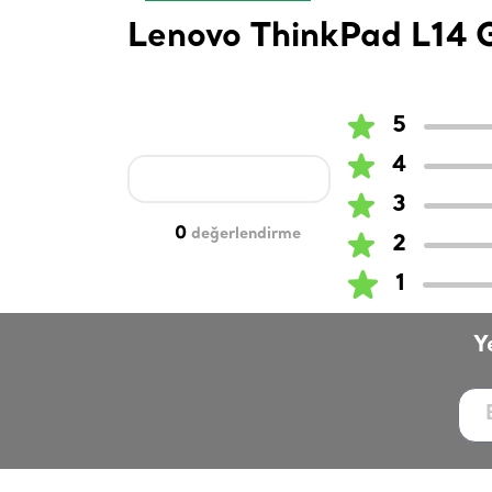
Lenovo ThinkPad L14 
5
4
3
0
değerlendirme
2
1
Y