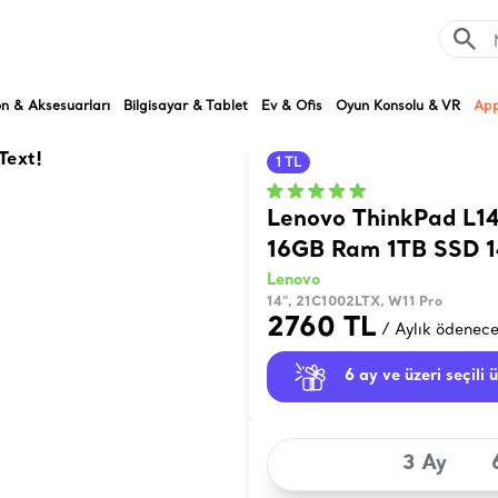
on & Aksesuarları
Bilgisayar & Tablet
Ev & Ofis
Oyun Konsolu & VR
App
1 TL
Lenovo ThinkPad L14
16GB Ram 1TB SSD 1
Lenovo
14", 21C1002LTX, W11 Pro
2760 TL
/ Aylık ödenece
6 ay ve üzeri seçili 
3 Ay