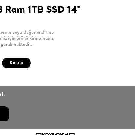
B Ram 1TB SSD 14"
yorum veya değerlendirme
niz için ürünü kiralamanız
gerekmektedir.
Kirala
l.