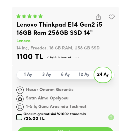
Lenovo Thinkpad E14 Gen2 i5
16GB Ram 256GB SSD 14"
Lenovo
14 inç, Freedos, 16 GB RAM, 256 GB SSD
1100 TL
/ Aylık ödenecek tutar
1 Ay
3 Ay
6 Ay
12 Ay
24 Ay
Hasar Onarım Garantisi
Satın Alma Opsiyonu
1-5 İş Günü Arasında Teslimat
Onarım garantisini %100'e tamamla
726.00 TL