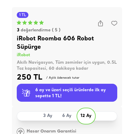
1 TL
3
değerlendirme ( 5 )
iRobot Roomba 606 Robot
Süpürge
iRobot
Akıllı Navigasyon, Tüm zeminler için uygun, 0.5L
Toz kapasitesi, 60 dakikaya kadar
250 TL
/ Aylık ödenecek tutar
6 ay ve üzeri seçili ürünlerde ilk ay
sepette 1 TL!
3 Ay
6 Ay
12 Ay
Hasar Onarım Garantisi