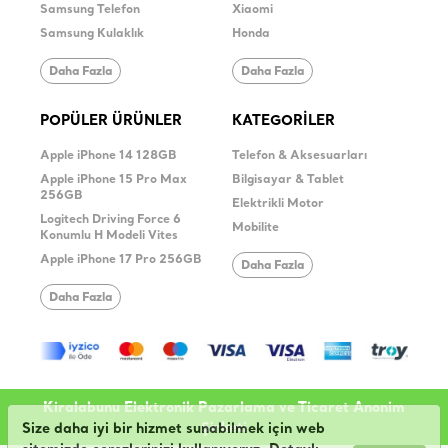
Samsung Telefon
Xiaomi
Samsung Kulaklık
Honda
Daha Fazla
Daha Fazla
POPÜLER ÜRÜNLER
KATEGORİLER
Apple iPhone 14 128GB
Telefon & Aksesuarları
Apple iPhone 15 Pro Max
Bilgisayar & Tablet
256GB
Elektrikli Motor
Logitech Driving Force 6
Mobilite
Konumlu H Modeli Vites
Apple iPhone 17 Pro 256GB
Daha Fazla
Daha Fazla
Kiralabunu Elektronik Pazarlama ve Ticaret Anonim
Şirketi
Size daha iyi bir hizmet sunabilmek için web