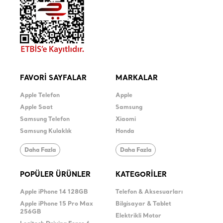
FAVORİ SAYFALAR
MARKALAR
Apple Telefon
Apple
Apple Saat
Samsung
Samsung Telefon
Xiaomi
Samsung Kulaklık
Honda
Daha Fazla
Daha Fazla
POPÜLER ÜRÜNLER
KATEGORİLER
Apple iPhone 14 128GB
Telefon & Aksesuarları
Apple iPhone 15 Pro Max
Bilgisayar & Tablet
256GB
Elektrikli Motor