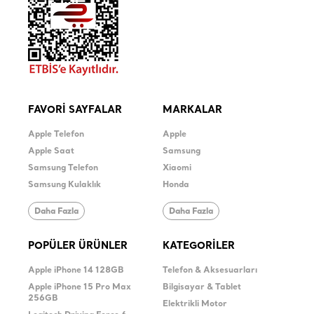
FAVORİ SAYFALAR
MARKALAR
Apple Telefon
Apple
Apple Saat
Samsung
Samsung Telefon
Xiaomi
Samsung Kulaklık
Honda
Daha Fazla
Daha Fazla
POPÜLER ÜRÜNLER
KATEGORİLER
Apple iPhone 14 128GB
Telefon & Aksesuarları
Apple iPhone 15 Pro Max
Bilgisayar & Tablet
256GB
Elektrikli Motor