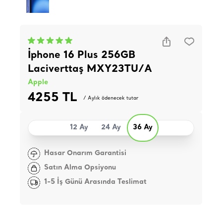
İphone 16 Plus 256GB
Laciverttaş MXY23TU/A
Apple
4255 TL
/ Aylık ödenecek tutar
12 Ay
24 Ay
36 Ay
Hasar Onarım Garantisi
Satın Alma Opsiyonu
1-5 İş Günü Arasında Teslimat