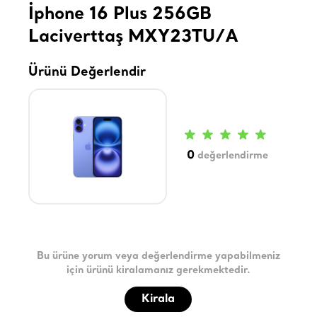
İphone 16 Plus 256GB
Laciverttaş MXY23TU/A
Ürünü Değerlendir
0
değerlendirme
Bu ürüne yorum veya değerlendirme yapabilmeniz
için ürünü kiralamanız gerekmektedir.
Kirala