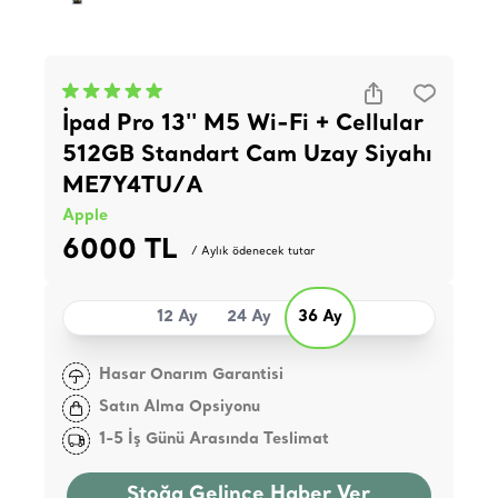
İpad Pro 13'' M5 Wi-Fi + Cellular
512GB Standart Cam Uzay Siyahı
ME7Y4TU/A
Apple
6000 TL
/ Aylık ödenecek tutar
12 Ay
24 Ay
36 Ay
Hasar Onarım Garantisi
Satın Alma Opsiyonu
1-5 İş Günü Arasında Teslimat
Stoğa Gelince Haber Ver