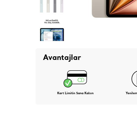
Avantajlar
Kart Limitin Sana Kalsın
Yenile