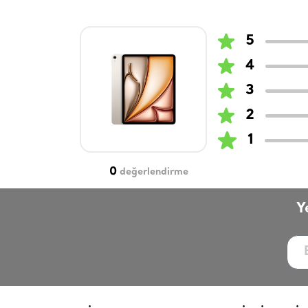
5
4
3
2
1
0
değerlendirme
Y