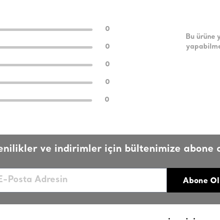
0
Bu ürüne 
0
yapabilme
0
0
0
enilikler ve indirimler için bültenimize abone o
Abone Ol