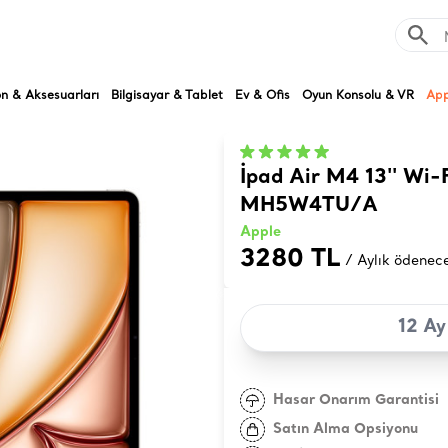
on & Aksesuarları
Bilgisayar & Tablet
Ev & Ofis
Oyun Konsolu & VR
App
İpad Air M4 13'' Wi-F
MH5W4TU/A
Apple
3280 TL
/ Aylık ödenec
12 Ay
Hasar Onarım Garantisi
Satın Alma Opsiyonu