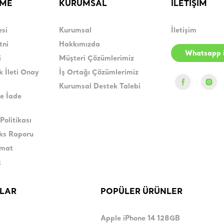
RME
KURUMSAL
İLETİŞİM
esi
Kurumsal
İletişim
tni
Hakkımızda
Whatsapp i
i
Müşteri Çözümlerimiz
k İleti Onay
İş Ortağı Çözümlerimiz
Kurumsal Destek Talebi
e İade
Politikası
eks Raporu
imat
k
LAR
POPÜLER ÜRÜNLER
Apple iPhone 14 128GB