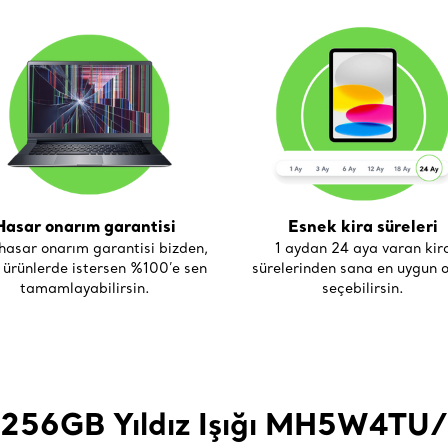
Hasar onarım garantisi
Esnek kira süreleri
asar onarım garantisi bizden,
1 aydan 24 aya varan kir
i ürünlerde istersen %100’e sen
sürelerinden sana en uygun o
tamamlayabilirsin.
seçebilirsin.
i 256GB Yıldız Işığı MH5W4TU