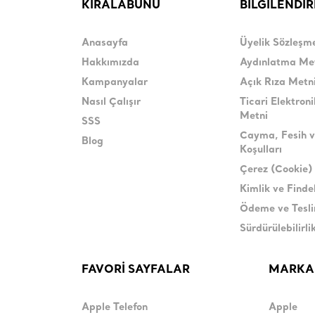
KİRALABUNU
BİLGİLENDİ
Anasayfa
Üyelik Sözleşm
Hakkımızda
Aydınlatma Me
Kampanyalar
Açık Rıza Metn
Nasıl Çalışır
Ticari Elektroni
Metni
SSS
Cayma, Fesih v
Blog
Koşulları
Çerez (Cookie) 
Kimlik ve Find
Ödeme ve Tesl
Sürdürülebilirli
FAVORİ SAYFALAR
MARKA
Apple Telefon
Apple