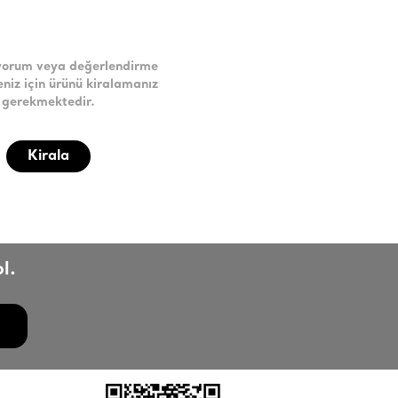
yorum veya değerlendirme
niz için ürünü kiralamanız
gerekmektedir.
Kirala
l.