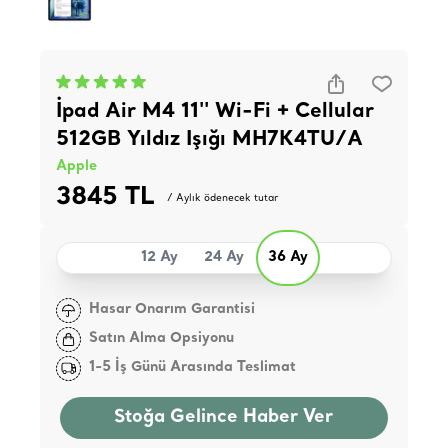
İpad Air M4 11'' Wi-Fi + Cellular
512GB Yıldız Işığı MH7K4TU/A
Apple
3845 TL
/ Aylık ödenecek tutar
12 Ay
24 Ay
36 Ay
Hasar Onarım Garantisi
Satın Alma Opsiyonu
1-5 İş Günü Arasında Teslimat
Stoğa Gelince Haber Ver