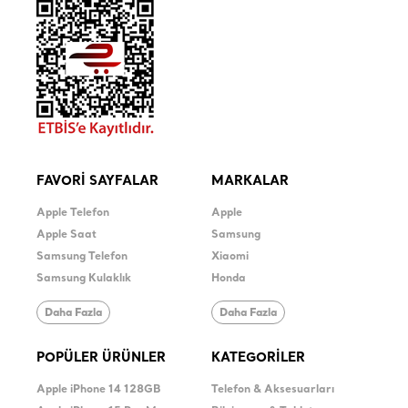
FAVORİ SAYFALAR
MARKALAR
Apple Telefon
Apple
Apple Saat
Samsung
Samsung Telefon
Xiaomi
Samsung Kulaklık
Honda
Daha Fazla
Daha Fazla
POPÜLER ÜRÜNLER
KATEGORİLER
Apple iPhone 14 128GB
Telefon & Aksesuarları