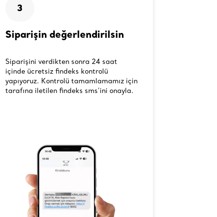
3
4
Siparişin değerlendirilsin
Ürünün
kulla
Siparişini verdikten sonra 24 saat
Onaylana
içinde ücretsiz findeks kontrolü
sana ula
yapıyoruz. Kontrolü tamamlamamız için
keyifle k
tarafına iletilen findeks sms’ini onayla.