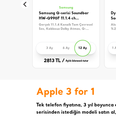
Samsung
Samsung Q-serisi Soundbar
Dy
HW-Q990F 11.1.4 ch
Sa
Subwoofer & Arka Hoparlör
Gerçek 11.1.4 Kanallı Tam Çevresel
Akı
(2025)
Ses, Kablosuz Dolby Atmos, Q-
%25
Symphony, SpaceFit Sound Pro
Sup
3 Ay
6 Ay
12 Ay
1 
2813 TL /
Aylık ödenecek tutar
Apple 3 for 1
Tek telefon fiyatına, 3 yıl boyunca
serisinden istediğin modeli satın a