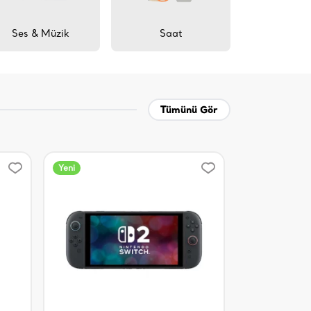
Ses & Müzik
Saat
Ev & O
Tümünü Gör
Yeni
Yeni