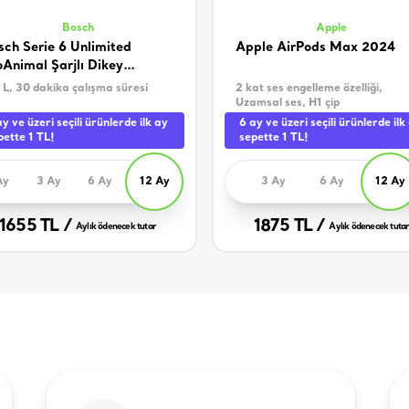
Bosch
Apple
sch Serie 6 Unlimited
Apple AirPods Max 2024
oAnimal Şarjlı Dikey
pürge
 L, 30 dakika çalışma süresi
2 kat ses engelleme özelliği,
Uzamsal ses, H1 çip
ay ve üzeri seçili ürünlerde ilk ay
6 ay ve üzeri seçili ürünlerde ilk
pette 1 TL!
sepette 1 TL!
Ay
3 Ay
6 Ay
12 Ay
3 Ay
6 Ay
12 Ay
1655 TL /
1875 TL /
Aylık ödenecek tutar
Aylık ödenecek tuta