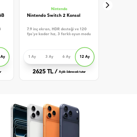
Nintendo
GB
Nintendo Switch 2 Konsol
Samsung Je
Dikey Süpü
8
7.9 inç ekran, HDR desteği ve 120
280 W Emiş Gü
fps'ye kadar hız, 3 farklı oyun modu
Teknolojisi, P
 Ay
1 Ay
3 Ay
6 Ay
12 Ay
3 Ay
2625 TL /
1750 TL
r
Aylık ödenecek tutar