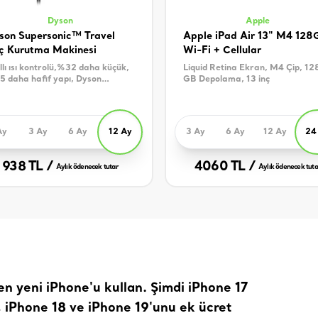
Dyson
Apple
son Supersonic™ Travel
Apple iPad Air 13" M4 128
ç Kurutma Makinesi
Wi-Fi + Cellular
llı ısı kontrolü,%32 daha küçük,
Liquid Retina Ekran, M4 Çip, 12
 daha hafif yapı, Dyson
GB Depolama, 13 inç
ersonic™ başlıklarıyla uyumlu
Ay
3 Ay
6 Ay
12 Ay
3 Ay
6 Ay
12 Ay
24
938 TL /
4060 TL /
Aylık ödenecek tutar
Aylık ödenecek tuta
 en yeni iPhone'u kullan. Şimdi iPhone 17
l, iPhone 18 ve iPhone 19'unu ek ücret