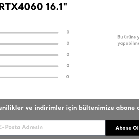
RTX4060 16.1"
0
Bu ürüne 
0
yapabilme
0
0
0
enilikler ve indirimler için bültenimize abone o
Abone Ol