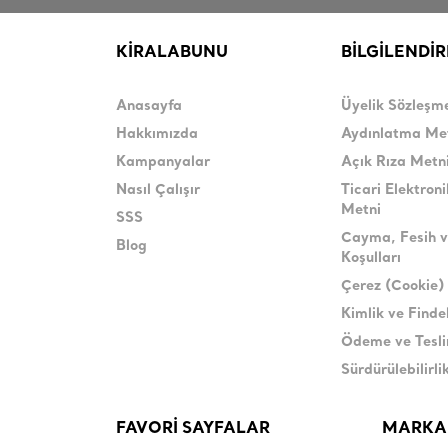
KİRALABUNU
BİLGİLENDİ
Anasayfa
Üyelik Sözleşm
Hakkımızda
Aydınlatma Me
Kampanyalar
Açık Rıza Metn
Nasıl Çalışır
Ticari Elektroni
Metni
SSS
Cayma, Fesih v
Blog
Koşulları
Çerez (Cookie) 
Kimlik ve Find
Ödeme ve Tesl
Sürdürülebilirli
FAVORİ SAYFALAR
MARKA