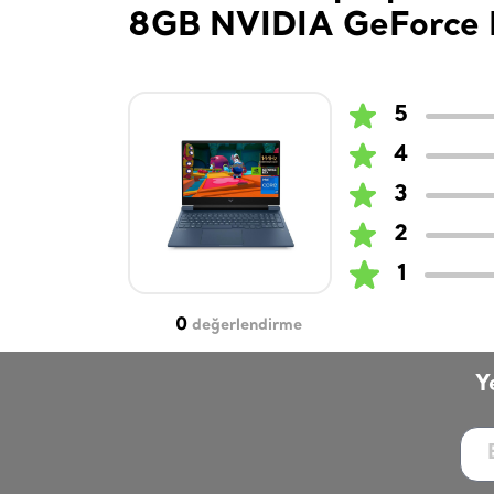
8GB NVIDIA GeForce 
5
4
3
2
1
0
değerlendirme
Y