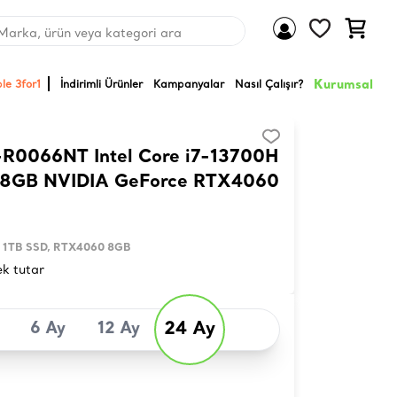
Marka, ürün veya kategori ara
Kurumsal
le 3for1
İndirimli Ürünler
Kampanyalar
Nasıl Çalışır?
-R0066NT Intel Core i7-13700H
8GB NVIDIA GeForce RTX4060
M, 1TB SSD, RTX4060 8GB
ek tutar
24 Ay
6 Ay
12 Ay