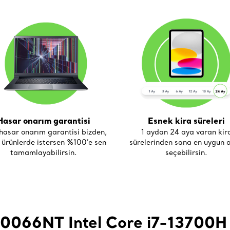
Hasar onarım garantisi
Esnek kira süreleri
asar onarım garantisi bizden,
1 aydan 24 aya varan kir
i ürünlerde istersen %100’e sen
sürelerinden sana en uygun o
tamamlayabilirsin.
seçebilirsin.
R0066NT Intel Core i7-1370