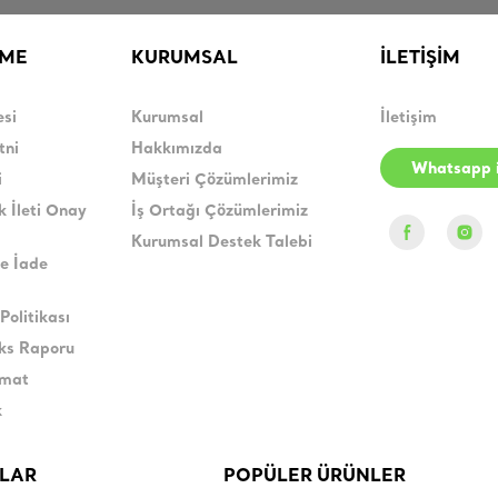
RME
KURUMSAL
İLETİŞİM
esi
Kurumsal
İletişim
tni
Hakkımızda
Whatsapp i
i
Müşteri Çözümlerimiz
k İleti Onay
İş Ortağı Çözümlerimiz
Kurumsal Destek Talebi
e İade
Politikası
eks Raporu
imat
k
LAR
POPÜLER ÜRÜNLER