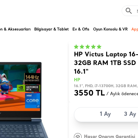
on & Aksesuarları
Bilgisayar & Tablet
Ev & Ofis
Oyun Konsolu & VR
App
HP Victus Laptop 16
32GB RAM 1TB SSD 
16.1"
HP
16.1", FHD, i7-13700H, 32GB RA
3550 TL
/ Aylık ödenec
1 Ay
3 Ay
Hasar Onarım Garantisi