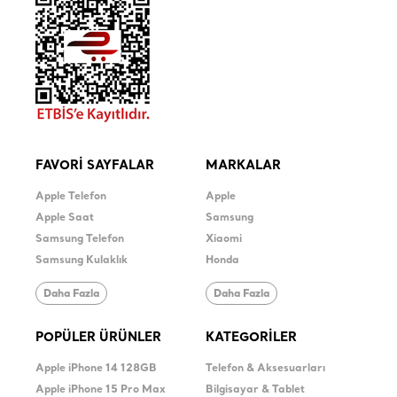
FAVORİ SAYFALAR
MARKALAR
Apple Telefon
Apple
Apple Saat
Samsung
Samsung Telefon
Xiaomi
Samsung Kulaklık
Honda
Daha Fazla
Daha Fazla
POPÜLER ÜRÜNLER
KATEGORİLER
Apple iPhone 14 128GB
Telefon & Aksesuarları
Apple iPhone 15 Pro Max
Bilgisayar & Tablet