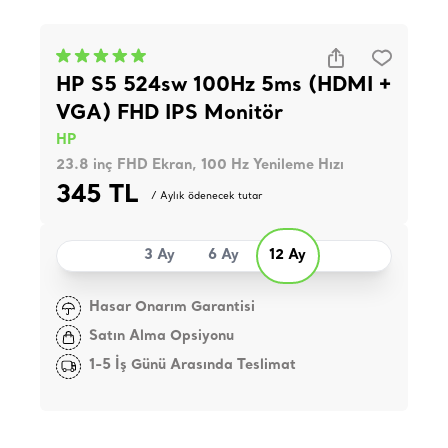
HP S5 524sw 100Hz 5ms (HDMI +
VGA) FHD IPS Monitör
HP
23.8 inç FHD Ekran, 100 Hz Yenileme Hızı
345 TL
/ Aylık ödenecek tutar
3 Ay
6 Ay
12 Ay
Hasar Onarım Garantisi
Satın Alma Opsiyonu
1-5 İş Günü Arasında Teslimat