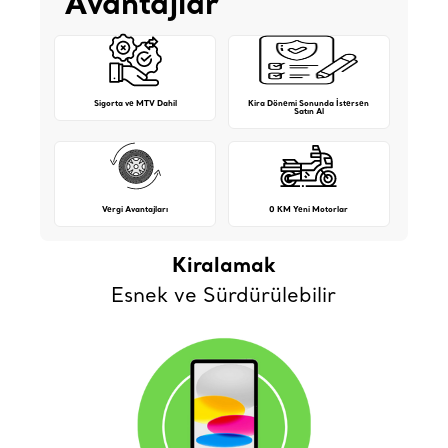
Avantajlar
Sigorta ve MTV Dahil
Kira Dönemi Sonunda İstersen
Satın Al
Vergi Avantajları
0 KM Yeni Motorlar
Kiralamak
Esnek ve Sürdürülebilir