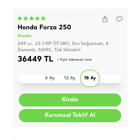
Honda Forza 250
Honda
249 cc, 23.1 HP (17 kW), Sıvı Soğutmalı, 4
Zamanlı, SOHC, Tek Silindirli
36449 TL
/ Aylık ödenecek tutar
6 Ay
12 Ay
18 Ay
Kirala
Kurumsal Teklif Al