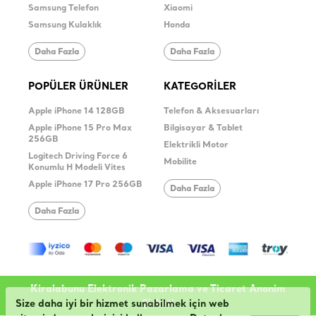
Samsung Telefon
Xiaomi
Samsung Kulaklık
Honda
Daha Fazla
Daha Fazla
POPÜLER ÜRÜNLER
KATEGORİLER
Apple iPhone 14 128GB
Telefon & Aksesuarları
Apple iPhone 15 Pro Max
Bilgisayar & Tablet
256GB
Elektrikli Motor
Logitech Driving Force 6
Mobilite
Konumlu H Modeli Vites
Apple iPhone 17 Pro 256GB
Daha Fazla
Daha Fazla
Kiralabunu Elektronik Pazarlama ve Ticaret Anonim
Şirketi
Size daha iyi bir hizmet sunabilmek için web