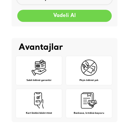
Vadeli Al
Avantajlar
Sabit ödeme garantisi
Peşin ödeme yok
Kart limitini bloke etme
Bankasız, kredisiz başvuru