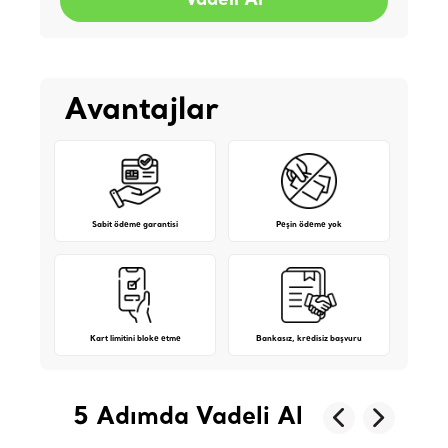
Vadeli Al
Avantajlar
Sabit ödeme garantisi
Peşin ödeme yok
Kart limitini bloke etme
Bankasız, kredisiz başvuru
5 Adımda Vadeli Al