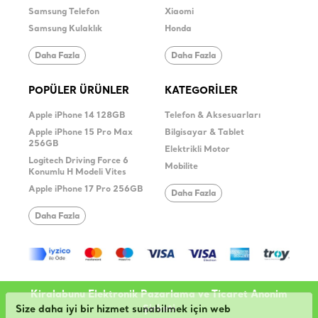
Samsung Telefon
Xiaomi
Samsung Kulaklık
Honda
Daha Fazla
Daha Fazla
POPÜLER ÜRÜNLER
KATEGORİLER
Apple iPhone 14 128GB
Telefon & Aksesuarları
Apple iPhone 15 Pro Max
Bilgisayar & Tablet
256GB
Elektrikli Motor
Logitech Driving Force 6
Mobilite
Konumlu H Modeli Vites
Apple iPhone 17 Pro 256GB
Daha Fazla
Daha Fazla
Kiralabunu Elektronik Pazarlama ve Ticaret Anonim
Şirketi
Size daha iyi bir hizmet sunabilmek için web