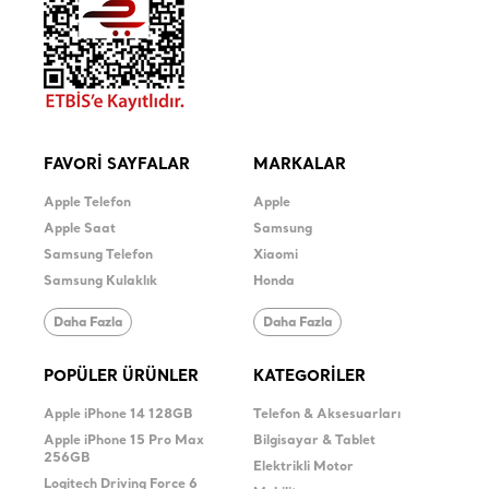
FAVORİ SAYFALAR
MARKALAR
Apple Telefon
Apple
Apple Saat
Samsung
Samsung Telefon
Xiaomi
Samsung Kulaklık
Honda
Daha Fazla
Daha Fazla
POPÜLER ÜRÜNLER
KATEGORİLER
Apple iPhone 14 128GB
Telefon & Aksesuarları
Apple iPhone 15 Pro Max
Bilgisayar & Tablet
256GB
Elektrikli Motor
Logitech Driving Force 6