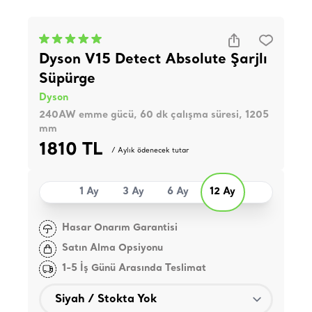
Dyson V15 Detect Absolute Şarjlı
Süpürge
Dyson
240AW emme gücü, 60 dk çalışma süresi, 1205
mm
1810 TL
/ Aylık ödenecek tutar
1 Ay
3 Ay
6 Ay
12 Ay
Hasar Onarım Garantisi
Satın Alma Opsiyonu
1-5 İş Günü Arasında Teslimat