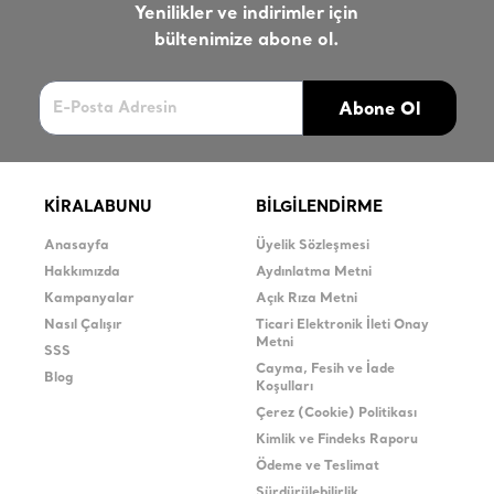
Yenilikler ve indirimler için
bültenimize abone ol.
Abone Ol
KİRALABUNU
BİLGİLENDİRME
Anasayfa
Üyelik Sözleşmesi
Hakkımızda
Aydınlatma Metni
Kampanyalar
Açık Rıza Metni
Nasıl Çalışır
Ticari Elektronik İleti Onay
Metni
SSS
Cayma, Fesih ve İade
Blog
Koşulları
Çerez (Cookie) Politikası
Kimlik ve Findeks Raporu
Ödeme ve Teslimat
Sürdürülebilirlik