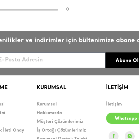
0
enilikler ve indirimler için bültenimize abone o
Abone Ol
RME
KURUMSAL
İLETİŞİM
esi
Kurumsal
İletişim
tni
Hakkımızda
Whatsapp i
i
Müşteri Çözümlerimiz
k İleti Onay
İş Ortağı Çözümlerimiz