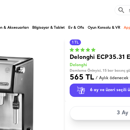
on & Aksesuarları
Bilgisayar & Tablet
Ev & Ofis
Oyun Konsolu & VR
App
1 TL
Delonghi ECP35.31 E
Delonghi
Damlama Önleyici, 15 bar basınç gü
565 TL
/ Aylık ödenecek 
6 ay ve üzeri seçili 
3 Ay