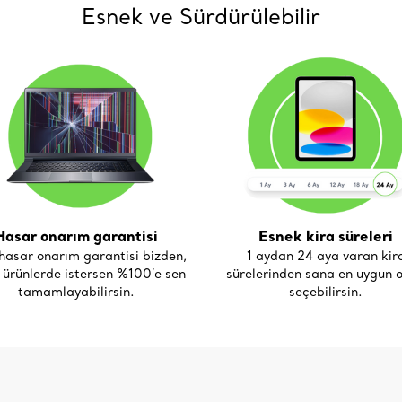
Esnek ve Sürdürülebilir
Hasar onarım garantisi
Esnek kira süreleri
asar onarım garantisi bizden,
1 aydan 24 aya varan kir
i ürünlerde istersen %100’e sen
sürelerinden sana en uygun o
tamamlayabilirsin.
seçebilirsin.