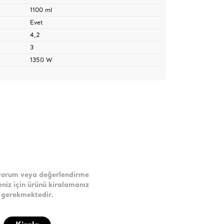
1100 ml
Evet
4,2
3
1350 W
yorum veya değerlendirme
niz için ürünü kiralamanız
gerekmektedir.