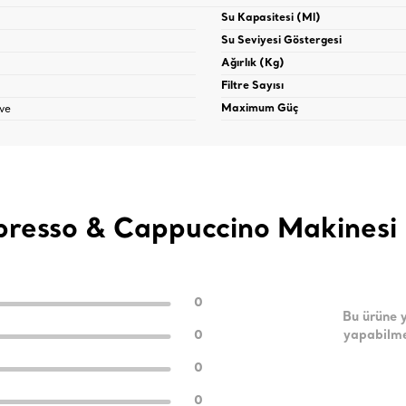
Su Kapasitesi (Ml)
Su Seviyesi Göstergesi
Ağırlık (Kg)
Filtre Sayısı
ve
Maximum Güç
presso & Cappuccino Makinesi
0
Bu ürüne 
0
yapabilme
0
0