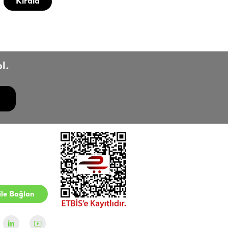
Kirala
l.
le Bağlan