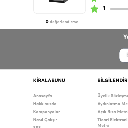
1
0
değerlendirme
Y
KİRALABUNU
BİLGİLENDİ
Anasayfa
Üyelik Sözleşm
Hakkımızda
Aydınlatma Me
Kampanyalar
Açık Rıza Metn
Nasıl Çalışır
Ticari Elektroni
Metni