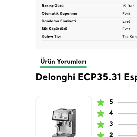
15 Bar
Basınç Gücü
Evet
Otomatik Kapanma
Evet
Damlama Emniyeti
Evet
Süt Köpürtücü
Toz Kah
Kahve Tipi
Ürün Yorumları
Delonghi ECP35.31 Es
5
4
3
2