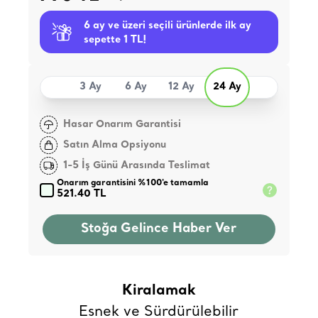
6 ay ve üzeri seçili ürünlerde ilk ay
sepette 1 TL!
3 Ay
6 Ay
12 Ay
24 Ay
Hasar Onarım Garantisi
Satın Alma Opsiyonu
1-5 İş Günü Arasında Teslimat
Onarım garantisini %100'e tamamla
521.40 TL
Stoğa Gelince Haber Ver
Kiralamak
Esnek ve Sürdürülebilir