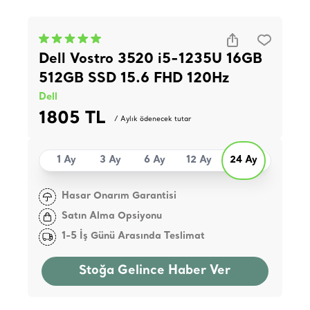
Dell Vostro 3520 i5-1235U 16GB
512GB SSD 15.6 FHD 120Hz
Dell
1805 TL
/ Aylık ödenecek tutar
1 Ay
3 Ay
6 Ay
12 Ay
24 Ay
Hasar Onarım Garantisi
Satın Alma Opsiyonu
1-5 İş Günü Arasında Teslimat
Stoğa Gelince Haber Ver