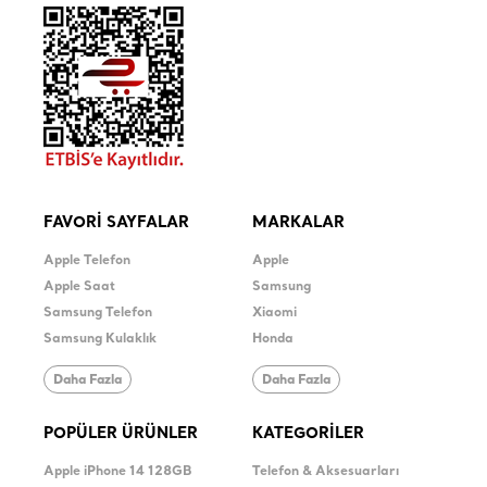
FAVORİ SAYFALAR
MARKALAR
Apple Telefon
Apple
Apple Saat
Samsung
Samsung Telefon
Xiaomi
Samsung Kulaklık
Honda
Daha Fazla
Daha Fazla
POPÜLER ÜRÜNLER
KATEGORİLER
Apple iPhone 14 128GB
Telefon & Aksesuarları