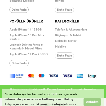
Samsung Kulaklık
Honda
Daha Fazla
Daha Fazla
POPÜLER ÜRÜNLER
KATEGORİLER
Apple iPhone 14 128GB
Telefon & Aksesuarları
Apple iPhone 15 Pro Max
Bilgisayar & Tablet
256GB
Elektrikli Motor
Logitech Driving Force 6
Mobilite
Konumlu H Modeli Vites
Apple iPhone 17 Pro 256GB
Daha Fazla
Daha Fazla
Kiralabunu Elektronik Pazarlama ve Ticaret Anonim
Şirketi
Size daha iyi bir hizmet sunabilmek için web
sitemizde çerezlerinizi kullanıyoruz. Detaylı
Anladım
bilgi için çerez politikamızı inceleyebilirsiniz.
Gizlilik Politikası