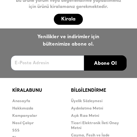
Bu ürüne yorum veya değerlendirme yapabilmeniz
için ürünü kiralamanız gerekmektedir.
Kirala
Yenilikler ve indirimler için
bültenimize abone ol.
Abone Ol
KİRALABUNU
BİLGİLENDİRME
Anasayfa
Üyelik Sözleşmesi
Hakkımızda
Aydınlatma Metni
Kampanyalar
Açık Rıza Metni
Nasıl Çalışır
Ticari Elektronik İleti Onay
Metni
SSS
Cayma, Fesih ve İade