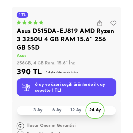
1 TL
Asus D515DA-EJ819 AMD Ryzen
3 3250U 4 GB RAM 15.6'' 256
GB SSD
Asus
256GB, 4 GB Ram, 15.6" İnç
390 TL
/ Aylık ödenecek tutar
6 ay ve üzeri seçili ürünlerde ilk ay
sepette 1 TL!
3 Ay
6 Ay
12 Ay
24 Ay
Hasar Onarım Garantisi