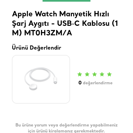
Apple Watch Manyetik Hızlı
Şarj Aygıtı - USB‑C Kablosu (1
M) MT0H3ZM/A
Ürünü Değerlendir
0
değerlendirme
Bu ürüne yorum veya değerlendirme yapabilmeniz
için ürünü kiralamanız gerekmektedir.