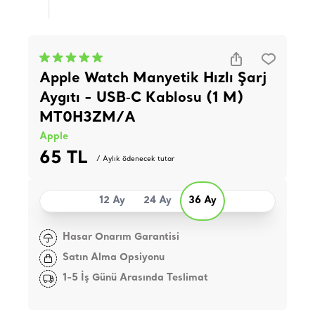
Apple Watch Manyetik Hızlı Şarj
Aygıtı - USB‑C Kablosu (1 M)
MT0H3ZM/A
Apple
65 TL
/ Aylık ödenecek tutar
12 Ay
24 Ay
36 Ay
Hasar Onarım Garantisi
Satın Alma Opsiyonu
1-5 İş Günü Arasında Teslimat