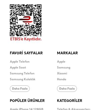
FAVORİ SAYFALAR
MARKALAR
Apple Telefon
Apple
Apple Saat
Samsung
Samsung Telefon
Xiaomi
Samsung Kulaklık
Honda
Daha Fazla
Daha Fazla
POPÜLER ÜRÜNLER
KATEGORİLER
Apple iPhone 14 128GB
Telefon & Aksesuarları