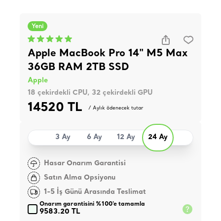
Yeni
Apple MacBook Pro 14" M5 Max
36GB RAM 2TB SSD
Apple
18 çekirdekli CPU, 32 çekirdekli GPU
14520 TL
/ Aylık ödenecek tutar
3 Ay
6 Ay
12 Ay
24 Ay
Hasar Onarım Garantisi
Satın Alma Opsiyonu
1-5 İş Günü Arasında Teslimat
Onarım garantisini %100'e tamamla
9583.20 TL