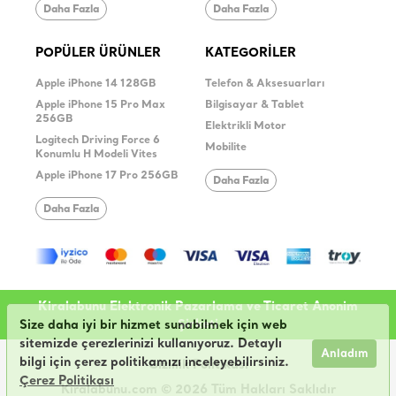
Daha Fazla
Daha Fazla
POPÜLER ÜRÜNLER
KATEGORİLER
Apple iPhone 14 128GB
Telefon & Aksesuarları
Apple iPhone 15 Pro Max
Bilgisayar & Tablet
256GB
Elektrikli Motor
Logitech Driving Force 6
Mobilite
Konumlu H Modeli Vites
Apple iPhone 17 Pro 256GB
Daha Fazla
Daha Fazla
Kiralabunu Elektronik Pazarlama ve Ticaret Anonim
Şirketi
Size daha iyi bir hizmet sunabilmek için web
sitemizde çerezlerinizi kullanıyoruz. Detaylı
Anladım
bilgi için çerez politikamızı inceleyebilirsiniz.
Gizlilik Politikası
Çerez Politikası
Kiralabunu.com © 2026 Tüm Hakları Saklıdır