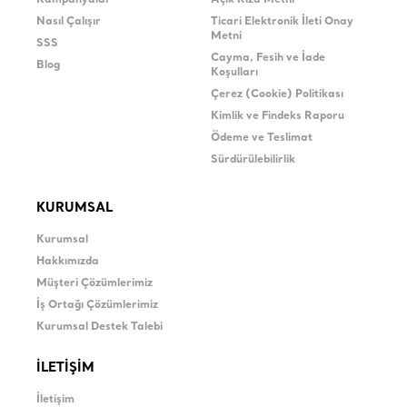
Kampanyalar
Açık Rıza Metni
Nasıl Çalışır
Ticari Elektronik İleti Onay
Metni
SSS
Cayma, Fesih ve İade
Blog
Koşulları
Çerez (Cookie) Politikası
Kimlik ve Findeks Raporu
Ödeme ve Teslimat
Sürdürülebilirlik
KURUMSAL
Kurumsal
Hakkımızda
Müşteri Çözümlerimiz
İş Ortağı Çözümlerimiz
Kurumsal Destek Talebi
İLETİŞİM
İletişim