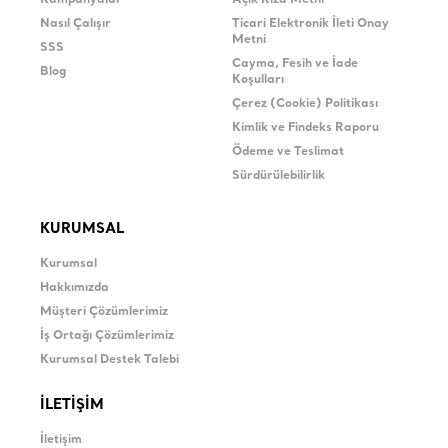
Kampanyalar
Açık Rıza Metni
Nasıl Çalışır
Ticari Elektronik İleti Onay
Metni
SSS
Cayma, Fesih ve İade
Blog
Koşulları
Çerez (Cookie) Politikası
Kimlik ve Findeks Raporu
Ödeme ve Teslimat
Sürdürülebilirlik
KURUMSAL
Kurumsal
Hakkımızda
Müşteri Çözümlerimiz
İş Ortağı Çözümlerimiz
Kurumsal Destek Talebi
İLETİŞİM
İletişim