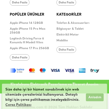
Daha Fazla
Daha Fazla
POPÜLER ÜRÜNLER
KATEGORİLER
Apple iPhone 14 128GB
Telefon & Aksesuarları
Apple iPhone 15 Pro Max
Bilgisayar & Tablet
256GB
Elektrikli Motor
Logitech Driving Force 6
Mobilite
Konumlu H Modeli Vites
Apple iPhone 17 Pro 256GB
Daha Fazla
Daha Fazla
Kiralabunu Elektronik Pazarlama ve Ticaret Anonim
Şirketi
Size daha iyi bir hizmet sunabilmek için web
sitemizde çerezlerinizi kullanıyoruz. Detaylı
Anladım
bilgi için çerez politikamızı inceleyebilirsiniz.
Gizlilik Politikası
Çerez Politikası
Kiralabunu.com © 2026 Tüm Hakları Saklıdır