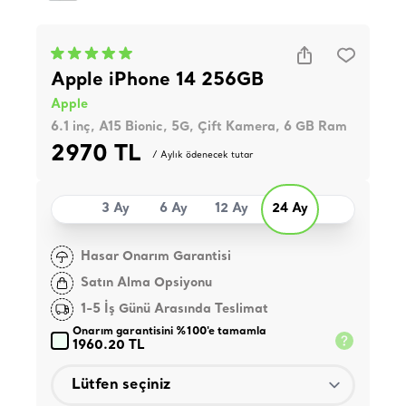
Apple iPhone 14 256GB
Apple
6.1 inç, A15 Bionic, 5G, Çift Kamera, 6 GB Ram
2970 TL
/ Aylık ödenecek tutar
3 Ay
6 Ay
12 Ay
24 Ay
Hasar Onarım Garantisi
Satın Alma Opsiyonu
1-5 İş Günü Arasında Teslimat
Onarım garantisini %100'e tamamla
1960.20 TL