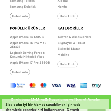
Samsung Telefon
Xiaomi
Samsung Kulaklık
Honda
Daha Fazla
Daha Fazla
POPÜLER ÜRÜNLER
KATEGORİLER
Apple iPhone 14 128GB
Telefon & Aksesuarları
Apple iPhone 15 Pro Max
Bilgisayar & Tablet
256GB
Elektrikli Motor
Logitech Driving Force 6
Mobilite
Konumlu H Modeli Vites
Apple iPhone 17 Pro 256GB
Daha Fazla
Daha Fazla
Kiralabunu Elektronik Pazarlama ve Ticaret Anonim
Şirketi
Size daha iyi bir hizmet sunabilmek için web
sitemizde çerezlerinizi kullanıyoruz. Detaylı