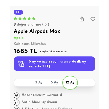
1 TL
3
değerlendirme ( 5 )
Apple Airpods Max
Apple
Kablosuz, Mikrofon
1685 TL
/ Aylık ödenecek tutar
6 ay ve üzeri seçili ürünlerde ilk ay
sepette 1 TL!
3 Ay
6 Ay
12 Ay
Hasar Onarım Garantisi
Satın Alma Opsiyonu