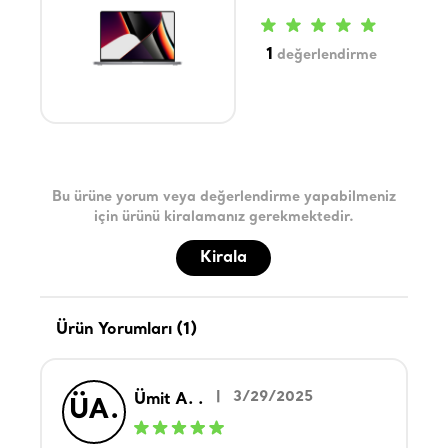
1
değerlendirme
Bu ürüne yorum veya değerlendirme yapabilmeniz
için ürünü kiralamanız gerekmektedir.
Kirala
Ürün Yorumları (1)
|
3/29/2025
Ümit A. .
ÜA.