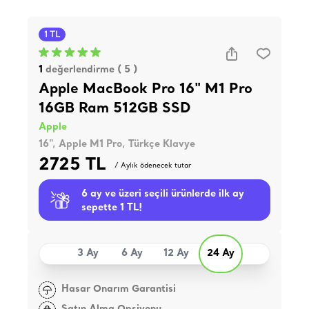
1 TL
1
değerlendirme ( 5 )
Apple MacBook Pro 16" M1 Pro
16GB Ram 512GB SSD
Apple
16", Apple M1 Pro, Türkçe Klavye
2725 TL
/ Aylık ödenecek tutar
6 ay ve üzeri seçili ürünlerde ilk ay
sepette 1 TL!
3 Ay
6 Ay
12 Ay
24 Ay
Hasar Onarım Garantisi