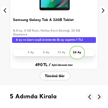
Samsung Galaxy Tab A 32GB Tablet
Sam
8.0 inç, 2 GB Ram, Hafıza Kartı Desteği, 32 GB
10.5
Depolama
Dep
6 ay ve üzeri seçili ürünlerde ilk ay sepette 1 TL!
6 
3 Ay
6 Ay
12 Ay
24 Ay
490 TL /
Aylık ödenecek tutar
Tümünü Gör
5 Adımda Kirala