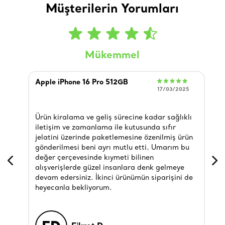
Müşterilerin Yorumları
Mükemmel
Apple iPhone 16 Pro 512GB
L
17/03/2025
I
R
Ürün kiralama ve geliş sürecine kadar sağlıklı
K
iletişim ve zamanlama ile kutusunda sıfır
B
jelatini üzerinde paketlemesine özenilmiş ürün
o
gönderilmesi beni ayrı mutlu etti. Umarım bu
ö
değer çerçevesinde kıymeti bilinen
s
alışverişlerde güzel insanlara denk gelmeye
ö
devam edersiniz. İkinci ürünümün siparişini de
f
heyecanla bekliyorum.
s
ö