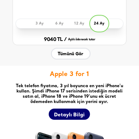
3 Ay
6 Ay
12 Ay
24 Ay
9040 TL /
Aylık ödenecek tutar
Tümünü Gör
Apple 3 for 1
Tek telefon fiyatına, 3 yıl boyunca en yeni iPhone'u
kullan. Şimdi iPhone 17 serisinden istediğin modeli
satın al, iPhone 18 ve iPhone 19'unu ek ücret
ödemeden kullanmak için yerini ayır.
Detaylı Bilgi