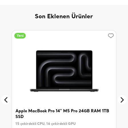
Son Eklenen Ürünler
Yeni
Yen
Apple MacBook Pro 14" M5 Pro 24GB RAM 1TB
App
SSD
15 çekirdekli CPU, 16 çekirdekli GPU
11 i