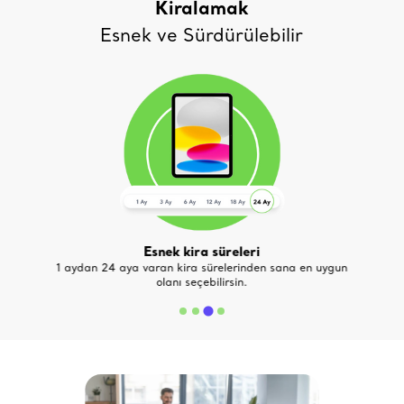
Kiralamak
Esnek ve Sürdürülebilir
Üst modele geç veya iade et
gun
Kiralaman devam ederken ürününü üst modeli ile
değiştirebilir ya da kira sürenin sonunda iade
edebilirsin.