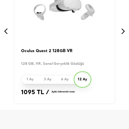
Oculus Quest 2 128GB VR
S
128 GB, VR, Sanal Gerçeklik Gözlüğü
1
D
1 Ay
3 Ay
6 Ay
12 Ay
1095 TL /
Aylık ödenecek tutar