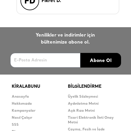
FD
Fikret D.
Yenilikler ve indirimler için
bültenimize abone ol.
Abone Ol
KİRALABUNU
BİLGİLENDİRME
Anasayfa
Üyelik Sözleşmesi
Hakkımızda
Aydınlatma Metni
Kampanyalar
Açık Rıza Metni
Nasıl Çalışır
Ticari Elektronik İleti Onay
Metni
SSS
Cayma, Fesih ve İade