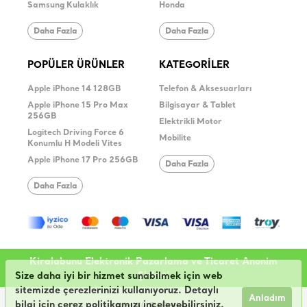
Samsung Kulaklık
Honda
Daha Fazla
Daha Fazla
POPÜLER ÜRÜNLER
KATEGORİLER
Apple iPhone 14 128GB
Telefon & Aksesuarları
Apple iPhone 15 Pro Max
Bilgisayar & Tablet
256GB
Elektrikli Motor
Logitech Driving Force 6
Mobilite
Konumlu H Modeli Vites
Apple iPhone 17 Pro 256GB
Daha Fazla
Daha Fazla
Kiralabunu Elektronik Pazarlama ve Ticaret Anonim
Şirketi
Size daha iyi bir hizmet sunabilmek için web
sitemizde çerezlerinizi kullanıyoruz. Detaylı
Anladım
bilgi için çerez politikamızı inceleyebilirsiniz.