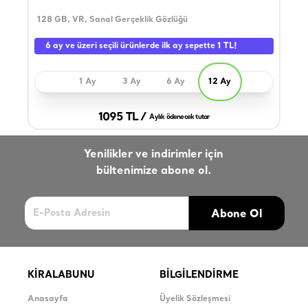
128 GB, VR, Sanal Gerçeklik Gözlüğü
10.2
Kapa
6 ay ve üzeri seçili ürünlerde ilk ay sepette 1 TL!
1 Ay
3 Ay
6 Ay
12 Ay
1095 TL /
Aylık ödenecek tutar
Yenilikler ve indirimler için
bültenimize abone ol.
Abone Ol
KİRALABUNU
BİLGİLENDİRME
Anasayfa
Üyelik Sözleşmesi