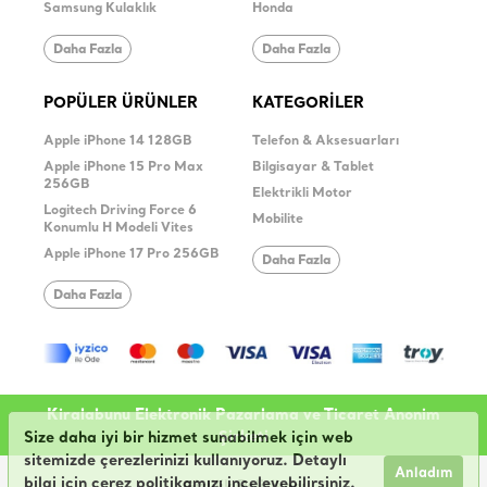
Samsung Kulaklık
Honda
Daha Fazla
Daha Fazla
POPÜLER ÜRÜNLER
KATEGORİLER
Apple iPhone 14 128GB
Telefon & Aksesuarları
Apple iPhone 15 Pro Max
Bilgisayar & Tablet
256GB
Elektrikli Motor
Logitech Driving Force 6
Mobilite
Konumlu H Modeli Vites
Apple iPhone 17 Pro 256GB
Daha Fazla
Daha Fazla
Kiralabunu Elektronik Pazarlama ve Ticaret Anonim
Şirketi
Size daha iyi bir hizmet sunabilmek için web
sitemizde çerezlerinizi kullanıyoruz. Detaylı
Anladım
bilgi için çerez politikamızı inceleyebilirsiniz.