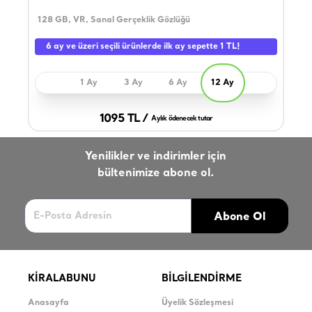
128 GB, VR, Sanal Gerçeklik Gözlüğü
10.2
Kapa
6 ay ve üzeri seçili ürünlerde ilk ay sepette 1 TL!
1 Ay
3 Ay
6 Ay
12 Ay
1095 TL /
Aylık ödenecek tutar
Yenilikler ve indirimler için
bültenimize abone ol.
Abone Ol
KİRALABUNU
BİLGİLENDİRME
Anasayfa
Üyelik Sözleşmesi