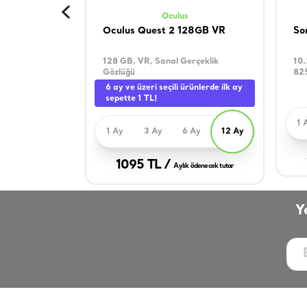
Oculus
Oculus Quest 2 128GB VR
So
128 GB, VR, Sanal Gerçeklik
10.
Gözlüğü
825
GHz
6 ay ve üzeri seçili ürünlerde ilk ay
sepette 1 TL!
1 
1 Ay
3 Ay
6 Ay
12 Ay
1095 TL /
Aylık ödenecek tutar
Y