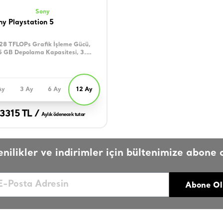
Sony
ny Playstation 5
28 TFLOPs Grafik İşleme Gücü,
 GB Depolama Kapasitesi, 3.5
, 8 Çekirdek
Ay
3 Ay
6 Ay
12 Ay
3315 TL /
Aylık ödenecek tutar
enilikler ve indirimler için bültenimize abone o
Abone Ol