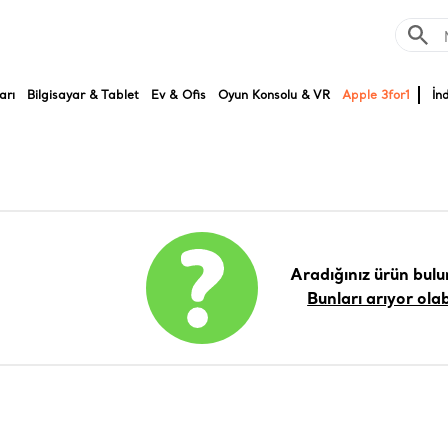
arı
Bilgisayar & Tablet
Ev & Ofis
Oyun Konsolu & VR
Apple 3for1
İn
Aradığınız ürün bul
Bunları arıyor olab