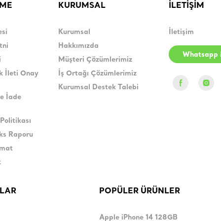
RME
KURUMSAL
İLETİŞİM
esi
Kurumsal
İletişim
tni
Hakkımızda
Whatsapp i
i
Müşteri Çözümlerimiz
k İleti Onay
İş Ortağı Çözümlerimiz
Kurumsal Destek Talebi
e İade
Politikası
eks Raporu
imat
k
LAR
POPÜLER ÜRÜNLER
Apple iPhone 14 128GB