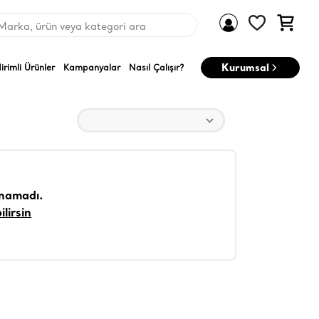
Marka, ürün veya kategori ara
Kurumsal
dirimli Ürünler
Kampanyalar
Nasıl Çalışır?
unamadı.
ilirsin