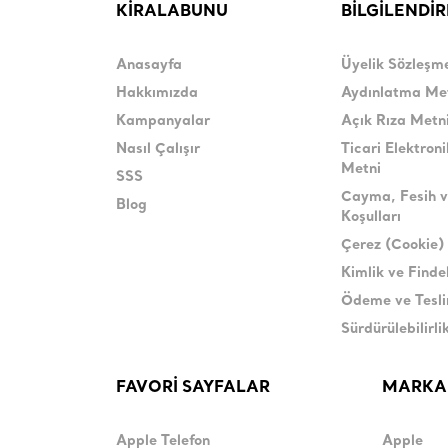
KİRALABUNU
BİLGİLENDİ
Anasayfa
Üyelik Sözleşm
Hakkımızda
Aydınlatma Me
Kampanyalar
Açık Rıza Metn
Nasıl Çalışır
Ticari Elektroni
Metni
SSS
Cayma, Fesih v
Blog
Koşulları
Çerez (Cookie) 
Kimlik ve Find
Ödeme ve Tesl
Sürdürülebilirli
FAVORİ SAYFALAR
MARKA
Apple Telefon
Apple